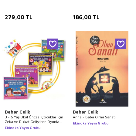
279,00
TL
186,00
TL
Bahar Çelik
Bahar Çelik
3 - 6 Yaş Okul Öncesi Çocuklar İçin
Anne - Baba Olma Sanatı
Zeka ve Dikkat Geliştiren Oyunlar
Ekinoks Yayın Grubu
4 Kitap Set
Ekinoks Yayın Grubu