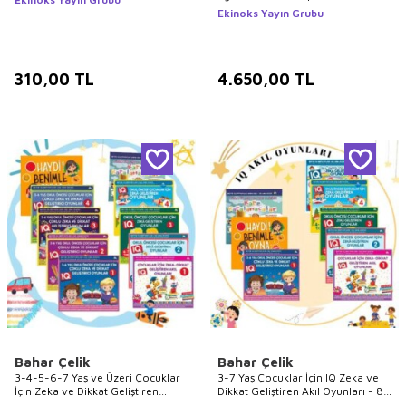
Ekinoks Yayın Grubu
310,00
TL
4.650,00
TL
Bahar Çelik
Bahar Çelik
3-4-5-6-7 Yaş ve Üzeri Çocuklar
3-7 Yaş Çocuklar İçin IQ Zeka ve
İçin Zeka ve Dikkat Geliştiren
Dikkat Geliştiren Akıl Oyunları - 8
Rengarenk Akıl Oyunları 10 Kitap
Kitap 3-4-5-6-7 Yaş ve Üzeri