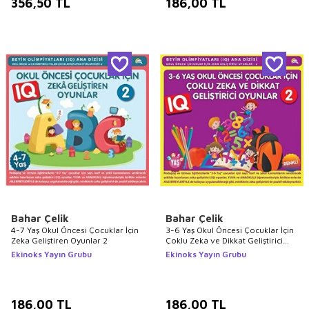
356,50
TL
186,00
TL
Bahar Çelik
Bahar Çelik
4-7 Yaş Okul Öncesi Çocuklar İçin
3-6 Yaş Okul Öncesi Çocuklar İçin
Zeka Geliştiren Oyunlar 2
Çoklu Zeka ve Dikkat Geliştirici
Oyunlar 2
Ekinoks Yayın Grubu
Ekinoks Yayın Grubu
186,00
TL
186,00
TL