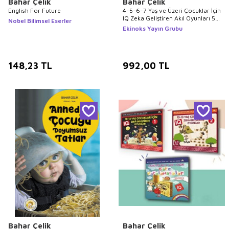
Bahar Çelik
Bahar Çelik
English For Future
4-5-6-7 Yaş ve Üzeri Çocuklar İçin
IQ Zeka Geliştiren Akıl Oyunları 5
Nobel Bilimsel Eserler
Kitap
Ekinoks Yayın Grubu
148,23
TL
992,00
TL
Bahar Çelik
Bahar Çelik