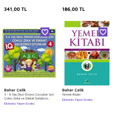
341,00
TL
186,00
TL
Bahar Çelik
Bahar Çelik
3 - 6 Yaş Okul Öncesi Çocuklar İçin
Yemek Kitabı
Çoklu Zeka ve Dikkat Geliştirici
Ekinoks Yayın Grubu
Oyunlar 4
Ekinoks Yayın Grubu