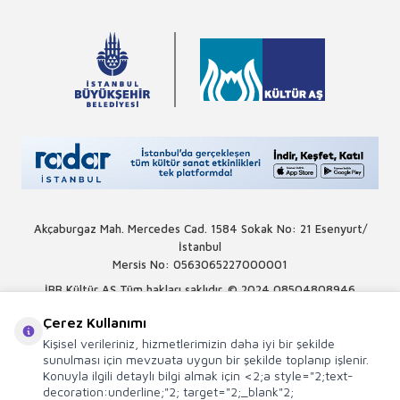
Akçaburgaz Mah. Mercedes Cad. 1584 Sokak No: 21 Esenyurt/
İstanbul
Mersis No: 0563065227000001
İBB Kültür AŞ Tüm hakları saklıdır. © 2024
08504808946
Çerez Kullanımı
Kişisel verileriniz, hizmetlerimizin daha iyi bir şekilde
sunulması için mevzuata uygun bir şekilde toplanıp işlenir.
Konuyla ilgili detaylı bilgi almak için <2;a style="2;text-
decoration:underline;"2; target="2;_blank"2;