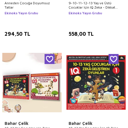
Anneden Çocuğa Doyumsuz
9-10-11-12-13 Yaş ve Üstü
Tatlar
Çocuklar Için IQ Zeka - Dikkat
Geliştiren Akıl Oyunları 3 Kitap
Ekinoks Yayın Grubu
Ekinoks Yayın Grubu
294,50
TL
558,00
TL
Bahar Çelik
Bahar Çelik