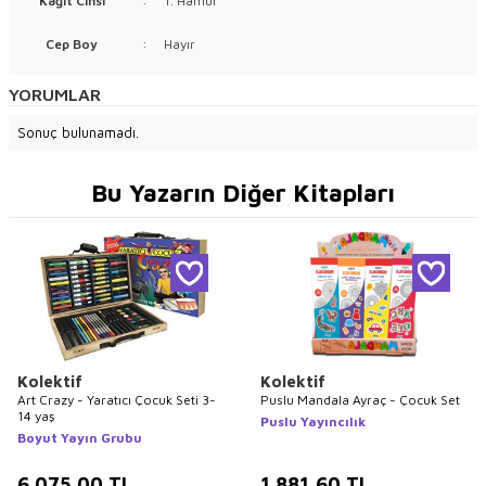
Kağıt Cinsi
:
1. Hamur
Cep Boy
:
Hayır
YORUMLAR
Sonuç bulunamadı.
Bu Yazarın Diğer Kitapları
Kolektif
Kolektif
Art Crazy - Yaratıcı Çocuk Seti 3-
Puslu Mandala Ayraç - Çocuk Set
14 yaş
Puslu Yayıncılık
Boyut Yayın Grubu
6.075,00
TL
1.881,60
TL