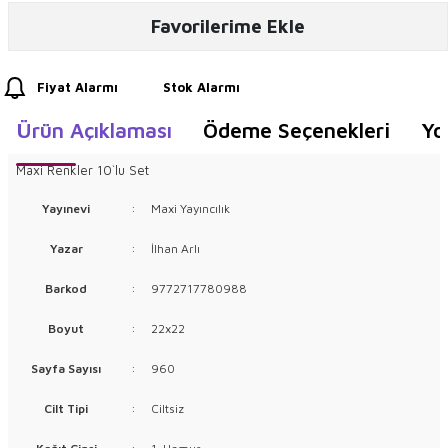
Favorilerime Ekle
Fiyat Alarmı
Stok Alarmı
Ürün Açıklaması
Ödeme Seçenekleri
Yo
Maxi Renkler 10`lu Set
Yayınevi
:
Maxi Yayıncılık
Yazar
:
İlhan Arlı
Barkod
:
9772717780988
Boyut
:
22x22
Sayfa Sayısı
:
960
Cilt Tipi
:
Ciltsiz