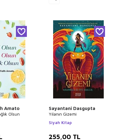
ih Amato
Sayantani Dasgupta
ğlık Olsun
Yılanın Gizemi
Siyah Kitap
L
255,00
TL