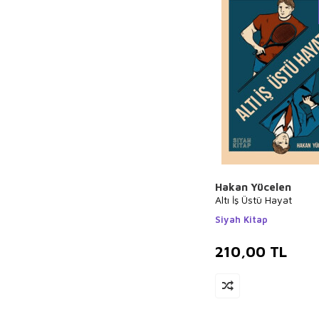
Pınar Sur
Saul Alvidrez
Ayten Görgün
Smith
Hakan Yücelen
Altı İş Üstü Hayat
Siyah Kitap
210,00
TL