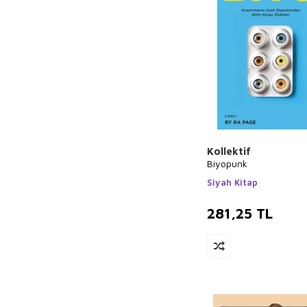
Amato
Hakan Yücelen
Gülgün Türkoğlu
Pagy
John Sutherland
Ayşe Beril Altıner
Cevdet A. Alazlı
Andy Walker
Kollektif
Ali Beba
Biyopunk
Elvin Göncü
Siyah Kitap
Gültekin
281,25
TL
Stefan Bechtel
Michael Bliss
Ferda Alıcıgüzel
Topaklı
Kollektif
Seray Atalay