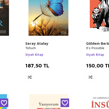
Seray Atalay
Güldem Ber
Tohum
It`s Possible
Siyah Kitap
Siyah Kitap
187,50
TL
150,00
T