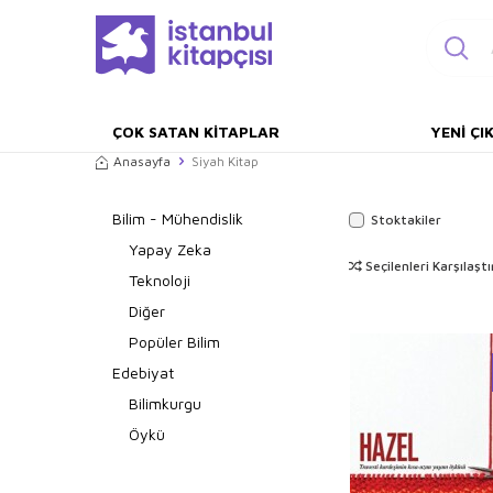
ÇOK SATAN KITAPLAR
YENI ÇI
Anasayfa
Siyah Kitap
Bilim - Mühendislik
Stoktakiler
Yapay Zeka
Seçilenleri Karşılaştı
Teknoloji
Diğer
Popüler Bilim
Edebiyat
Bilimkurgu
Öykü
Şiir