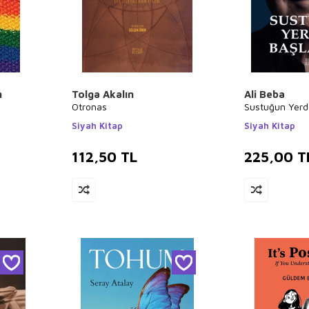
h
Tolga Akalın
Ali Beba
Otronas
Sustuğun Yer
Siyah Kitap
Siyah Kitap
112,50
TL
225,00
T