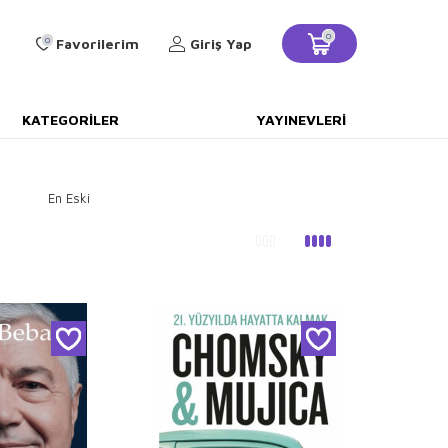
0
0
Favorilerim
Giriş Yap
KATEGORILER
YAYINEVLERI
En Eski