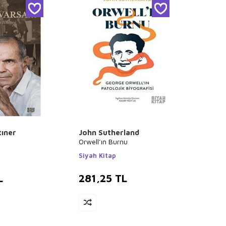
tıner
John Sutherland
Orwell’ın Burnu
Siyah Kitap
L
281,25
TL