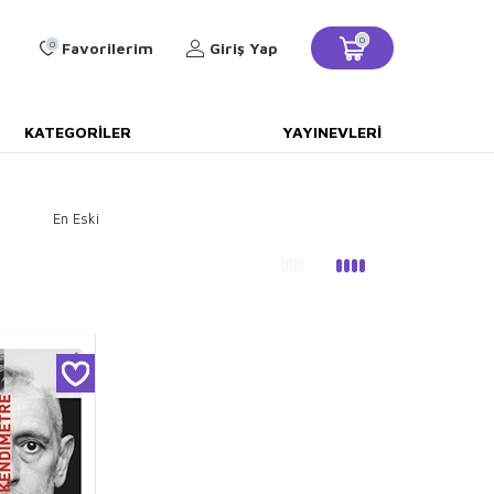
0
0
Favorilerim
Giriş Yap
KATEGORILER
YAYINEVLERI
En Eski