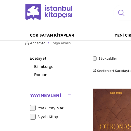
ÇOK SATAN KITAPLAR
YENI ÇI
Anasayfa
Tolga Akalın
Edebiyat
Stoktakiler
Bilimkurgu
Seçilenleri Karşılaştı
Roman
YAYINEVLERI
İthaki Yayınları
Siyah Kitap