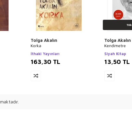
Tük
Tolga Akalın
Tolga Akalın
Korka
Kendimetre
İthaki Yayınları
Siyah Kitap
163,30
TL
13,50
TL
maktadır.