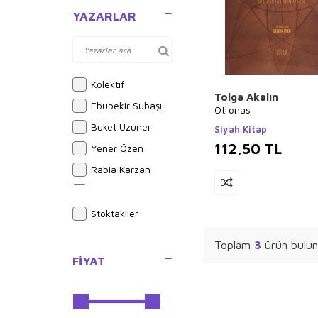
YAZARLAR
Kolektif
Tolga Akalın
Ebubekir Subaşı
Otronas
Buket Uzuner
Siyah Kitap
112,50
TL
Yener Özen
Rabia Karzan
Bram Stoker
Alphonse Daudet
Stoktakiler
Sue Graves
Toplam
3
ürün bulun
Ayşe Kulin
FIYAT
Joseph Midthun
Yusuf Akçura
Brian Michael