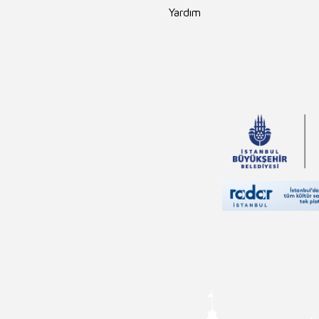
Yardım
Ahmet Ümit
Ahmet Kabaklı
Edgar Rice
Burroughs
Erika Bartos
Andrew Lang
Rasim Özdenören
Hayreddin
Karaman
Charles Darwin
Nilgün Cevher
Kalburan
Falih Rıfkı Atay
Masaşi Kişimoto
Yusuf Tavaslı
Sinan Yağmur