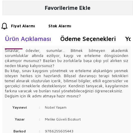
Favorilerime Ekle
Fiyat Alarmı
Stok Alarmı
Ürün Açıklaması
Ödeme Seçenekleri
Yo
Sınavlar, ödevler, sunumlar... Bitmek bilmeyen akademik
sorumluluklar altında eziliyor, kaygı ve erteleme döngüsünden
çıkamıyor musunuz? Bazıları bu zorluklarla başa çıkıp yol alırken siz
neden tıkanıp kalıyorsunuz?
Bu kitap, sınav kaygısını yönetmek ve erteleme alışkanlığını yenmek
isteyen herkes için hazırlandı. Bilişsel davranışçı terapi teknikleri
temel alınarak oluşturulan içerik, bilimsel bilgiler, etkili egzersizler ve
gerçekçi örneklerle destekleniyor. Kendinizi tanıyacak, kaygılarınızın
farkına varacak ve bunları nasıl yönetebileceğinizi öğreneceksiniz.
Değişim için ilk adımı atmaya hazır mısınız?
Yayınevi
:
Nobel Yaşam
Yazar
:
Melike Güveli Bozkurt
Barkod
:
9786255605443