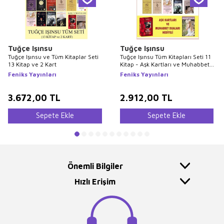
Tuğçe Işınsu
Tuğçe Işınsu
Tuğçe Işınsu ve Tüm Kitaplar Seti
Tuğçe Işınsu Tüm Kitapları Seti 11
13 Kitap ve 2 Kart
Kitap - Aşk Kartları ve Muhabbet
Duaları Hediyeli
Feniks Yayınları
Feniks Yayınları
3.672,00
TL
2.912,00
TL
Sepete Ekle
Sepete Ekle
Önemli Bilgiler
Hızlı Erişim