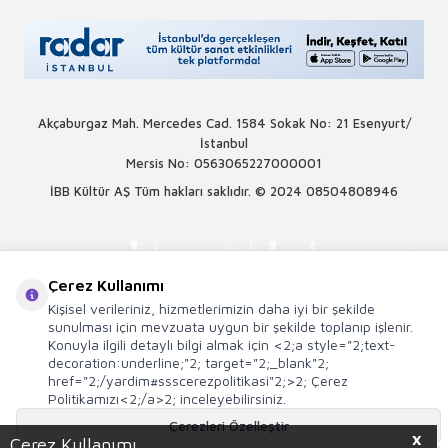
Akçaburgaz Mah. Mercedes Cad. 1584 Sokak No: 21 Esenyurt/
İstanbul
Mersis No: 0563065227000001
İBB Kültür AŞ Tüm hakları saklıdır. © 2024
08504808946
Çerez Kullanımı
Kişisel verileriniz, hizmetlerimizin daha iyi bir şekilde
sunulması için mevzuata uygun bir şekilde toplanıp işlenir.
Konuyla ilgili detaylı bilgi almak için <2;a style="2;text-
decoration:underline;"2; target="2;_blank"2;
href="2;/yardim#ssscerezpolitikasi"2;>2; Çerez
Politikamızı<2;/a>2; inceleyebilirsiniz.
Çerezleri Özelleştir
X
Çerez Kullanımı