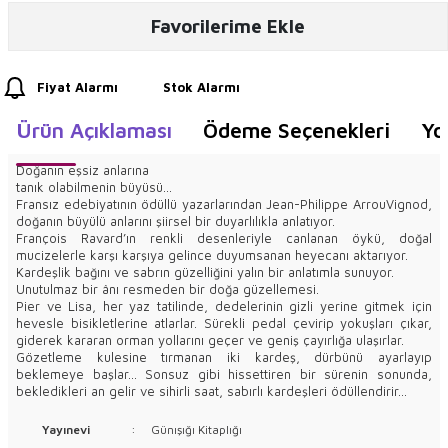
Favorilerime Ekle
Fiyat Alarmı
Stok Alarmı
Ürün Açıklaması
Ödeme Seçenekleri
Yo
Doğanın eşsiz anlarına
tanık olabilmenin büyüsü...
Fransız edebiyatının ödüllü yazarlarından Jean-Philippe ArrouVignod,
doğanın büyülü anlarını şiirsel bir duyarlılıkla anlatıyor.
François Ravard’ın renkli desenleriyle canlanan öykü, doğal
mucizelerle karşı karşıya gelince duyumsanan heyecanı aktarıyor.
Kardeşlik bağını ve sabrın güzelliğini yalın bir anlatımla sunuyor.
Unutulmaz bir ânı resmeden bir doğa güzellemesi.
Pier ve Lisa, her yaz tatilinde, dedelerinin gizli yerine gitmek için
hevesle bisikletlerine atlarlar. Sürekli pedal çevirip yokuşları çıkar,
giderek kararan orman yollarını geçer ve geniş çayırlığa ulaşırlar.
Gözetleme kulesine tırmanan iki kardeş, dürbünü ayarlayıp
beklemeye başlar... Sonsuz gibi hissettiren bir sürenin sonunda,
bekledikleri an gelir ve sihirli saat, sabırlı kardeşleri ödüllendirir...
Yayınevi
:
Günışığı Kitaplığı