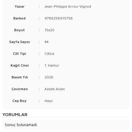
Yazar
:
Jean-Philippe Arrou-Vignod
Barkod
:
9786256915756
Boyut
:
15x20
Sayfa Sayısı
:
44
Cilt Tipi
:
Ciltsiz
Kağıt Cinsi
:
1. Hamur
Basım Yılı
:
2026
Çevirmen
:
Azade Aslan
Cep Boy
:
Hayır
YORUMLAR
Sonuç bulunamadı.