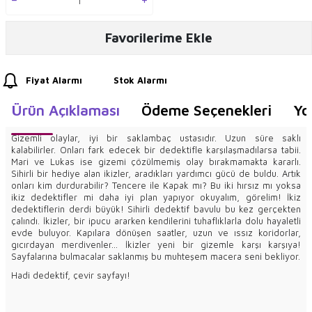
Favorilerime Ekle
Fiyat Alarmı
Stok Alarmı
Ürün Açıklaması
Ödeme Seçenekleri
Yo
Gizemli olaylar, iyi bir saklambaç ustasıdır. Uzun süre saklı
kalabilirler. Onları fark edecek bir dedektifle karşılaşmadılarsa tabii.
Mari ve Lukas ise gizemi çözülmemiş olay bırakmamakta kararlı.
Sihirli bir hediye alan ikizler, aradıkları yardımcı gücü de buldu. Artık
onları kim durdurabilir? Tencere ile Kapak mı? Bu iki hırsız mı yoksa
ikiz dedektifler mi daha iyi plan yapıyor okuyalım, görelim! İkiz
dedektiflerin derdi büyük! Sihirli dedektif bavulu bu kez gerçekten
çalındı. İkizler, bir ipucu ararken kendilerini tuhaflıklarla dolu hayaletli
evde buluyor. Kapılara dönüşen saatler, uzun ve ıssız koridorlar,
gıcırdayan merdivenler... İkizler yeni bir gizemle karşı karşıya!
Sayfalarına bulmacalar saklanmış bu muhteşem macera seni bekliyor.
Hadi dedektif, çevir sayfayı!