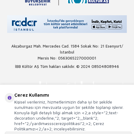
Akçaburgaz Mah. Mercedes Cad. 1584 Sokak No: 21 Esenyurt/
İstanbul
Mersis No: 0563065227000001
İBB Kültür AŞ Tüm hakları saklıdır. © 2024
08504808946
Çerez Kullanımı
Kişisel verileriniz, hizmetlerimizin daha iyi bir şekilde
sunulması için mevzuata uygun bir şekilde toplanıp işlenir.
Konuyla ilgili detaylı bilgi almak için <2;a style="2;text-
decoration:underline;"2; target="2;_blank"2;
href="2;/yardim#ssscerezpolitikasi"2;>2; Çerez
Politikamızı<2;/a>2; inceleyebilirsiniz.