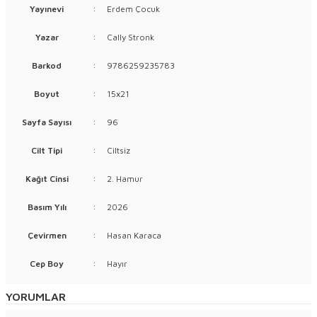
Yayınevi
:
Erdem Çocuk
Yazar
:
Cally Stronk
Barkod
:
9786259235783
Boyut
:
15x21
Sayfa Sayısı
:
96
Cilt Tipi
:
Ciltsiz
Kağıt Cinsi
:
2. Hamur
Basım Yılı
:
2026
Çevirmen
:
Hasan Karaca
Cep Boy
:
Hayır
YORUMLAR