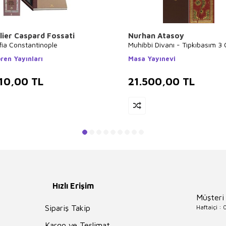
lier Caspard Fossati
Nurhan Atasoy
fia Constantinople
Muhibbi Divanı - Tıpkıbasım 3 C
ren Yayınları
Masa Yayınevi
10,00
TL
21.500,00
TL
Hızlı Erişim
Müşteri
Haftaiçi :
Sipariş Takip
Kargo ve Teslimat