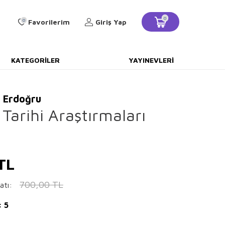
0
0
Favorilerim
Giriş Yap
KATEGORILER
YAYINEVLERI
 Erdoğru
Tarihi Araştırmaları
TL
700,00
TL
atı:
: 5