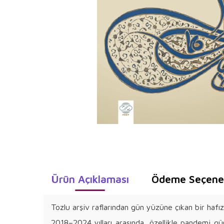
Ürün Açıklaması
Ödeme Seçenek
Tozlu arşiv raflarından gün yüzüne çıkan bir haf
2018–2024 yılları arasında, özellikle pandemi g