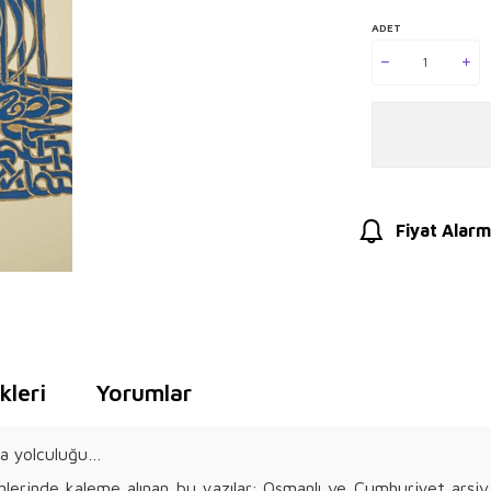
ADET
Fiyat Alarm
leri
Yorumlar
ıza yolculuğu…
ünlerinde kaleme alınan bu yazılar; Osmanlı ve Cumhuriyet arşiv