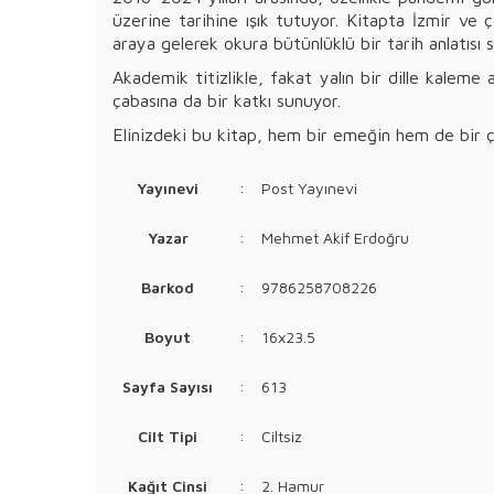
üzerine tarihine ışık tutuyor. Kitapta İzmir ve 
araya gelerek okura bütünlüklü bir tarih anlatısı 
Akademik titizlikle, fakat yalın bir dille kaleme
çabasına da bir katkı sunuyor.
Elinizdeki bu kitap, hem bir emeğin hem de bir
Yayınevi
:
Post Yayınevi
Yazar
:
Mehmet Akif Erdoğru
Barkod
:
9786258708226
Boyut
:
16x23.5
Sayfa Sayısı
:
613
Cilt Tipi
:
Ciltsiz
Kağıt Cinsi
:
2. Hamur