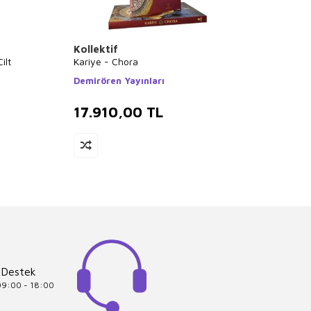
Kollektif
Bülen
ilt
Kariye - Chora
Tarihte
Demirören Yayınları
Boyut
17.910,00
TL
12.
 Destek
 09:00 - 18:00