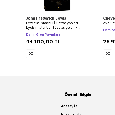
John Frederick Lewis
Cheva
Lewis’in İstanbul İllüstrasyonları -
Aya So
Lyuisin İstanbul İllüstrasiyaları -
Demirö
Lewis`s Illustrations of Constantinople
Demirören Yayınları
44.100,00
TL
26.9
Önemli Bilgiler
Anasayfa
Hakkımızda