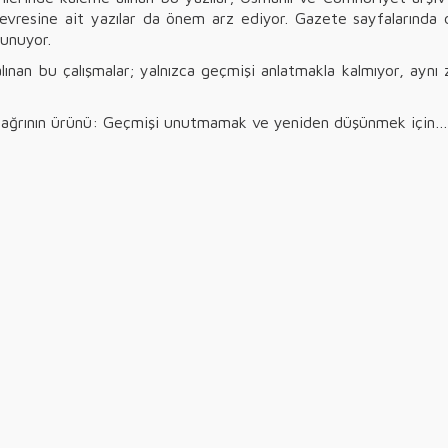
çevresine ait yazılar da önem arz ediyor. Gazete sayfalarında d
sunuyor.
 alınan bu çalışmalar; yalnızca geçmişi anlatmakla kalmıyor, ay
 çağrının ürünü: Geçmişi unutmamak ve yeniden düşünmek için…