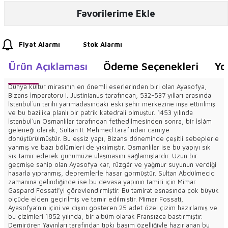
Favorilerime Ekle
Fiyat Alarmı
Stok Alarmı
Ürün Açıklaması
Ödeme Seçenekleri
Yo
Dünya kültür mirasının en önemli eserlerinden biri olan Ayasofya,
Bizans İmparatoru I. Justinianus tarafından, 532-537 yılları arasında
İstanbul`un tarihi yarımadasındaki eski şehir merkezine inşa ettirilmiş
ve bu bazilika planlı bir patrik katedrali olmuştur. 1453 yılında
İstanbul`un Osmanlılar tarafından fethedilmesinden sonra, bir İslâm
geleneği olarak, Sultan II. Mehmed tarafından camiye
dönüştürülmüştür. Bu eşsiz yapı, Bizans döneminde çeşitli sebeplerle
yanmış ve bazı bölümleri de yıkılmıştır. Osmanlılar ise bu yapıyı sık
sık tamir ederek günümüze ulaşmasını sağlamışlardır. Uzun bir
geçmişe sahip olan Ayasofya kar, rüzgâr ve yağmur suyunun verdiği
hasarla yıpranmış, depremlerle hasar görmüştür. Sultan Abdülmecid
zamanına gelindiğinde ise bu devasa yapının tamiri için Mimar
Gaspard Fossati’yi görevlendirmiştir. Bu tamirat esnasında çok büyük
ölçüde elden geçirilmiş ve tamir edilmiştir. Mimar Fossati,
Ayasofya’nın içini ve dışını gösteren 25 adet özel çizim hazırlamış ve
bu çizimleri 1852 yılında, bir albüm olarak Fransızca bastırmıştır.
Demirören Yayınları tarafından tıpkı basım özelliğiyle hazırlanan bu