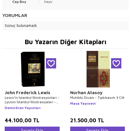
Cep Boy
:
Hayır
YORUMLAR
Sonuç bulunamadı.
Bu Yazarın Diğer Kitapları
John Frederick Lewis
Nurhan Atasoy
Lewis’in İstanbul İllüstrasyonları -
Muhibbi Divanı - Tıpkıbasım 3 Cilt
Lyuisin İstanbul İllüstrasiyaları -
Masa Yayınevi
Lewis`s Illustrations of
Demirören Yayınları
Constantinople
44.100,00
TL
21.500,00
TL
Sepete Ekle
Sepete Ekle