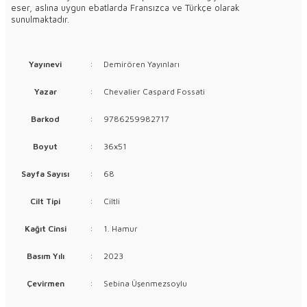
eser, aslına uygun ebatlarda Fransızca ve Türkçe olarak
sunulmaktadır.
Yayınevi
:
Demirören Yayınları
Yazar
:
Chevalier Caspard Fossati
Barkod
:
9786259982717
Boyut
:
36x51
Sayfa Sayısı
:
68
Cilt Tipi
:
Ciltli
Kağıt Cinsi
:
1. Hamur
Basım Yılı
:
2023
Çevirmen
:
Sebina Üşenmezsoylu