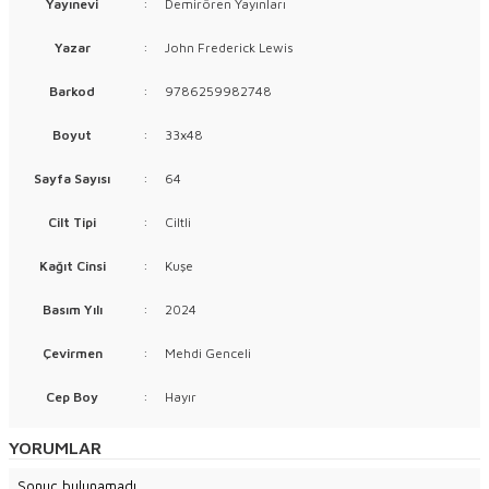
Yayınevi
:
Demirören Yayınları
Yazar
:
John Frederick Lewis
Barkod
:
9786259982748
Boyut
:
33x48
Sayfa Sayısı
:
64
Cilt Tipi
:
Ciltli
Kağıt Cinsi
:
Kuşe
Basım Yılı
:
2024
Çevirmen
:
Mehdi Genceli
Cep Boy
:
Hayır
YORUMLAR
Sonuç bulunamadı.