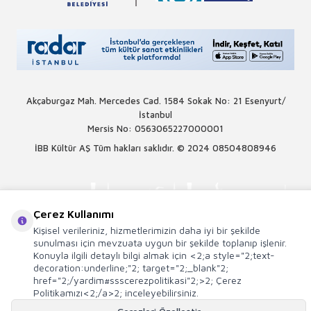
Akçaburgaz Mah. Mercedes Cad. 1584 Sokak No: 21 Esenyurt/
İstanbul
Mersis No: 0563065227000001
İBB Kültür AŞ Tüm hakları saklıdır. © 2024
08504808946
Çerez Kullanımı
Kişisel verileriniz, hizmetlerimizin daha iyi bir şekilde
sunulması için mevzuata uygun bir şekilde toplanıp işlenir.
Konuyla ilgili detaylı bilgi almak için <2;a style="2;text-
decoration:underline;"2; target="2;_blank"2;
href="2;/yardim#ssscerezpolitikasi"2;>2; Çerez
Politikamızı<2;/a>2; inceleyebilirsiniz.