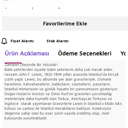
Favorilerime Ekle
Fiyat Alarmı
Stok Alarmı
Ürün Açıklaması
Ödeme Seçenekleri
Yo
Zamanın Ötesinde Bir Yolculuk!
Batılı şehirlerden ziyade İslâm şehirlerini daha çok merak eden
ressam John F. Lewis, 1832-1834 yılları arasında İstanbul`da birçok
çizim yaptı. Lewis, bu albümde yer alan gravürleriyle, Osmanlı
hareminin, kahvehanelerin, balıkçıların, çeşmelerin, pazarların,
İstanbul mimarisinin ve günlük hayatın bir panoramasını gösteriyor.
Doğan Hızlan’ın önsözü ve Ömür Kurt’un gravürleri yorumladığı
metinleriyle daha kıymetli olan Türkçe, Azerbaycan Türkçesi ve
İngilizce olarak yayımlanan Gravürlerle Lewis`in İstanbul`u kitabı lüks
kutusu ve çantası ile İstanbul meraklılarını bekliyor. Koleksiyon
değerine sahip olan bu eser sınırlı sayıda üretilmiş olup, özel
kutusunda sunulmaktadır.