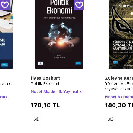
İlyas Bozkurt
Züleyha Kar
ğretme
Politik Ekonomi
Yöntem ve Eti
Siyasal Pazar
Nobel Akademik Yayıncılık
Araştırmaları
ılık
Nobel Akademi
170,10
TL
186,30
T