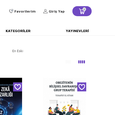
0
0
Favorilerim
Giriş Yap
KATEGORILER
YAYINEVLERI
En Eski