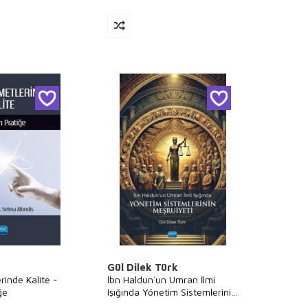
Gül Dilek Türk
rinde Kalite -
İbn Haldun`un Umran İlmi
ğe
Işığında Yönetim Sistemlerinin
Meşruiyeti