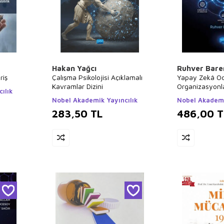
Hakan Yağcı
Ruhver Bare
riş
Çalışma Psikolojisi Açıklamalı
Yapay Zekâ Od
Kavramlar Dizini
Organizasyonla
ılık
Zekâ Okuryazar
Nobel Akademik Yayıncılık
Nobel Akademi
283,50
TL
486,00
T