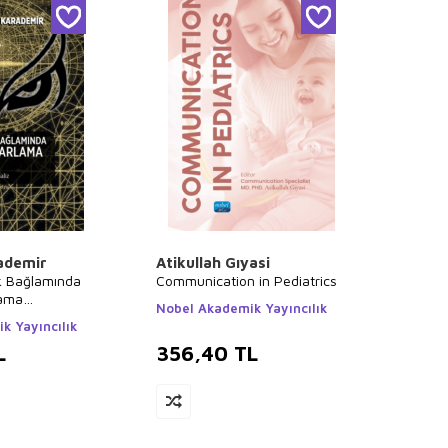
ademir
Atikullah Gıyasi
k Bağlamında
Communication in Pediatrics
lama
Nobel Akademik Yayıncılık
k Yayıncılık
L
356,40
TL