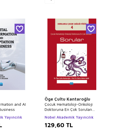
Öge Çultu Kantaroğlu
ormation and AI
Çocuk Hematoloji-Onkoloji
Business
Doktoruna En Çok Sorulan
Sorular
k Yayıncılık
Nobel Akademik Yayıncılık
L
129,60
TL