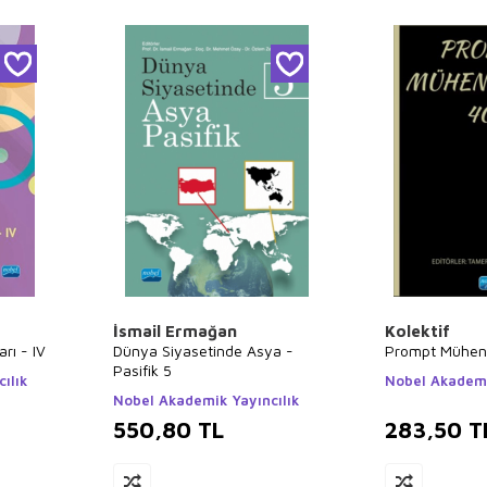
İsmail Ermağan
Kolektif
rı - IV
Dünya Siyasetinde Asya -
Prompt Mühend
Pasifik 5
ılık
Nobel Akademi
Nobel Akademik Yayıncılık
550,80
TL
283,50
T