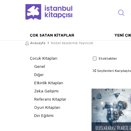
ÇOK SATAN KITAPLAR
YENI ÇI
Anasayfa
Nobel Akademik Yayıncılık
Çocuk Kitapları
Stoktakiler
Genel
Seçilenleri Karşılaştı
Diğer
Etkinlik Kitapları
Zeka Gelişimi
Referans Kitaplar
Oyun Kitapları
Din Eğitimi
Okul Öncesi Çocuk
Kitapları