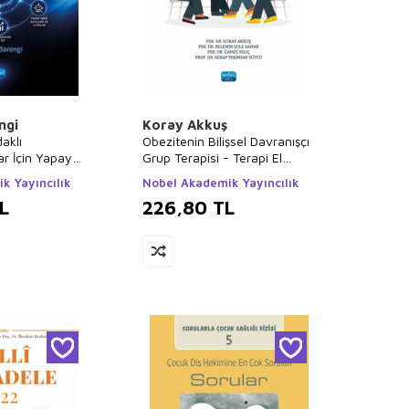
ngi
Koray Akkuş
aklı
Obezitenin Bilişsel Davranışçı
r İçin Yapay
Grup Terapisi - Terapi El
lığı
Kitabı
k Yayıncılık
Nobel Akademik Yayıncılık
L
226,80
TL