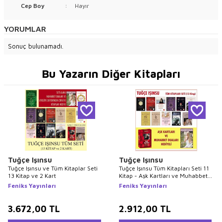
Cep Boy
:
Hayır
YORUMLAR
Sonuç bulunamadı.
Bu Yazarın Diğer Kitapları
Tuğçe Işınsu
Tuğçe Işınsu
Tuğçe Işınsu ve Tüm Kitaplar Seti
Tuğçe Işınsu Tüm Kitapları Seti 11
13 Kitap ve 2 Kart
Kitap - Aşk Kartları ve Muhabbet
Duaları Hediyeli
Feniks Yayınları
Feniks Yayınları
3.672,00
TL
2.912,00
TL