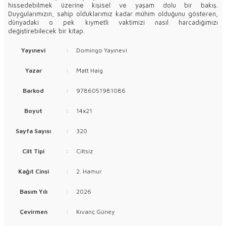
hissedebilmek üzerine kişisel ve yaşam dolu bir bakış.
Duygularımızın, sahip olduklarımız kadar mühim olduğunu gösteren,
dünyadaki o pek kıymetli vaktimizi nasıl harcadığımızı
değiştirebilecek bir kitap.
Yayınevi
:
Domingo Yayınevi
Yazar
:
Matt Haig
Barkod
:
9786051981086
Boyut
:
14x21
Sayfa Sayısı
:
320
Cilt Tipi
:
Ciltsiz
Kağıt Cinsi
:
2. Hamur
Basım Yılı
:
2026
Çevirmen
:
Kıvanç Güney