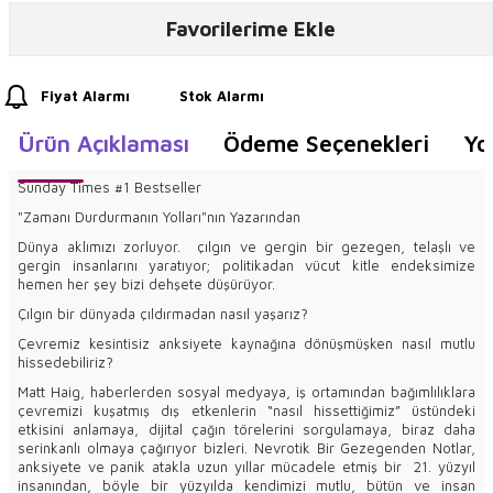
Favorilerime Ekle
Fiyat Alarmı
Stok Alarmı
Ürün Açıklaması
Ödeme Seçenekleri
Yo
Sunday Times #1 Bestseller
"Zamanı Durdurmanın Yolları"nın Yazarından
Dünya aklımızı zorluyor. çılgın ve gergin bir gezegen, telaşlı ve
gergin insanlarını yaratıyor; politikadan vücut kitle endeksimize
hemen her şey bizi dehşete düşürüyor.
Çılgın bir dünyada çıldırmadan nasıl yaşarız?
Çevremiz kesintisiz anksiyete kaynağına dönüşmüşken nasıl mutlu
hissedebiliriz?
Matt Haig, haberlerden sosyal medyaya, iş ortamından bağımlılıklara
çevremizi kuşatmış dış etkenlerin “nasıl hissettiğimiz” üstündeki
etkisini anlamaya, dijital çağın törelerini sorgulamaya, biraz daha
serinkanlı olmaya çağırıyor bizleri. Nevrotik Bir Gezegenden Notlar,
anksiyete ve panik atakla uzun yıllar mücadele etmiş bir 21. yüzyıl
insanından, böyle bir yüzyılda kendimizi mutlu, bütün ve insan