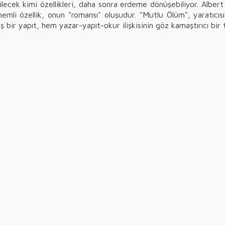
bilecek kimi özellikleri, daha sonra erdeme dönüşebiliyor. Alber
li özellik, onun "romansı" oluşudur. "Mutlu Ölüm", yaratıcıs
r yapıt, hem yazar-yapıt-okur ilişkisinin göz kamaştırıcı bir ta