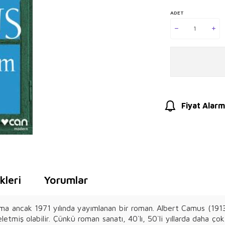
ADET
Fiyat Alarm
leri
Yorumlar
ama ancak 1971 yılında yayımlanan bir roman. Albert Camus (1913
miş olabilir. Çünkü roman sanatı, 40`lı, 50`li yıllarda daha çok r