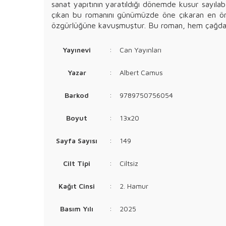
sanat yapıtının yaratıldığı dönemde kusur sayıla
çıkan bu romanını günümüzde öne çıkaran en önem
özgürlüğüne kavuşmuştur. Bu roman, hem çağdaş bi
Yayınevi
:
Can Yayınları
Yazar
:
Albert Camus
Barkod
:
9789750756054
Boyut
:
13x20
Sayfa Sayısı
:
149
Cilt Tipi
:
Ciltsiz
Kağıt Cinsi
:
2. Hamur
Basım Yılı
:
2025