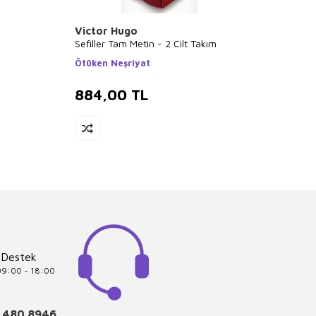
Victor Hugo
Gisel
Sefiller Tam Metin - 2 Cilt Takım
İstanb
Takım
Ötüken Neşriyat
Gita Y
884,00
TL
713
 Destek
 09:00 - 18:00
 480 8946