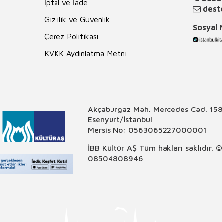
İptal ve İade
deste
Gizlilik ve Güvenlik
Sosyal
Çerez Politikası
KVKK Aydınlatma Metni
Akçaburgaz Mah. Mercedes Cad. 158
Esenyurt/İstanbul
Mersis No: 0563065227000001
İBB Kültür AŞ Tüm hakları saklıdır. 
08504808946