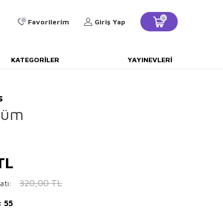
0
0
Favorilerim
Giriş Yap
KATEGORILER
YAYINEVLERI
s
lüm
TL
320,00
TL
atı:
: 55