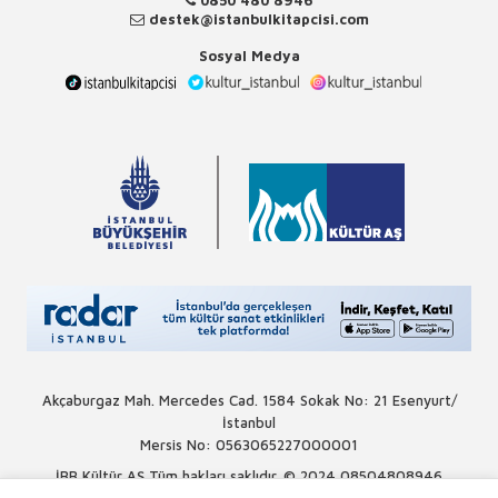
destek@istanbulkitapcisi.com
Sosyal Medya
Akçaburgaz Mah. Mercedes Cad. 1584 Sokak No: 21 Esenyurt/
İstanbul
Mersis No: 0563065227000001
İBB Kültür AŞ Tüm hakları saklıdır. © 2024
08504808946