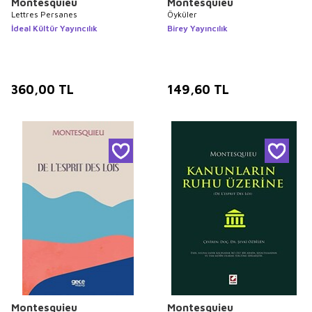
Montesquieu
Montesquieu
Lettres Persanes
Öyküler
İdeal Kültür Yayıncılık
Birey Yayıncılık
360,00
TL
149,60
TL
Montesquieu
Montesquieu