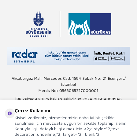
Akçaburgaz Mah. Mercedes Cad. 1584 Sokak No: 21 Esenyurt/
İstanbul
Mersis No: 0563065227000001
İBB Kültür AŞ Tüm hakları saklıdır. © 2024
08504808946
Çerez Kullanımı
Kişisel verileriniz, hizmetlerimizin daha iyi bir şekilde
sunulması için mevzuata uygun bir şekilde toplanıp işlenir.
Konuyla ilgili detaylı bilgi almak için <2;a style="2;text-
decoration:underline;"2; target="2;_blank"2;