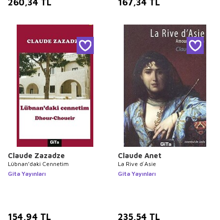
260,34
TL
167,34
TL
Claude Zazadze
Claude Anet
Lübnan’daki Cennetim
La Rive d`Asie
Gita Yayınları
Gita Yayınları
154,94
TL
235,54
TL