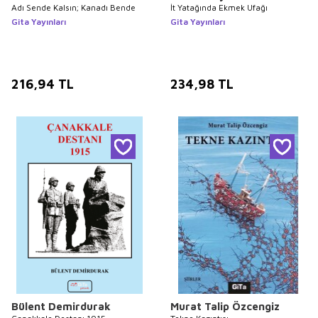
Adı Sende Kalsın; Kanadı Bende
İt Yatağında Ekmek Ufağı
Gita Yayınları
Gita Yayınları
216,94
TL
234,98
TL
Bülent Demirdurak
Murat Talip Özcengiz