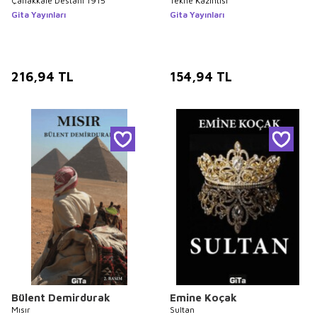
Çanakkale Destanı 1915
Tekne Kazıntısı
Gita Yayınları
Gita Yayınları
216,94
TL
154,94
TL
Bülent Demirdurak
Emine Koçak
Mısır
Sultan