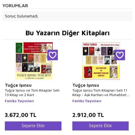
YORUMLAR
Sonuç bulunamadı.
Bu Yazarın Diğer Kitapları
Tuğçe Işınsu
Tuğçe Işınsu
Tuğçe Işınsu ve Tüm Kitaplar Seti
Tuğçe Işınsu Tüm Kitapları Seti 11
13 Kitap ve 2 Kart
Kitap - Aşk Kartları ve Muhabbet
Duaları Hediyeli
Feniks Yayınları
Feniks Yayınları
3.672,00
TL
2.912,00
TL
Sepete Ekle
Sepete Ekle