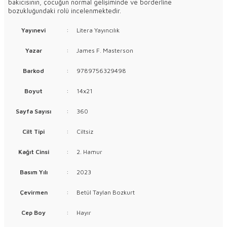
bakıcısının, çocuğun normal gelişiminde ve borderline
bozukluğundaki rolü incelenmektedir.
Yayınevi
:
Litera Yayıncılık
Yazar
:
James F. Masterson
Barkod
:
9789756329498
Boyut
:
14x21
Sayfa Sayısı
:
360
Cilt Tipi
:
Ciltsiz
Kağıt Cinsi
:
2. Hamur
Basım Yılı
:
2023
Çevirmen
:
Betül Taylan Bozkurt
Cep Boy
:
Hayır