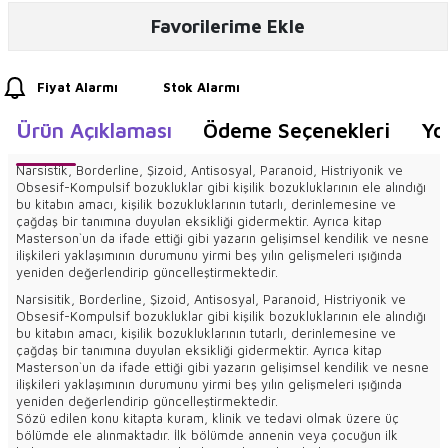
Favorilerime Ekle
Fiyat Alarmı
Stok Alarmı
Ürün Açıklaması
Ödeme Seçenekleri
Yo
Narsistik, Borderline, Şizoid, Antisosyal, Paranoid, Histriyonik ve
Obsesif-Kompulsif bozukluklar gibi kişilik bozukluklarının ele alındığı
bu kitabın amacı, kişilik bozukluklarının tutarlı, derinlemesine ve
çağdaş bir tanımına duyulan eksikliği gidermektir. Ayrıca kitap
Masterson`un da ifade ettiği gibi yazarın gelişimsel kendilik ve nesne
ilişkileri yaklaşımının durumunu yirmi beş yılın gelişmeleri ışığında
yeniden değerlendirip güncelleştirmektedir.
Narsisitik, Borderline, Şizoid, Antisosyal, Paranoid, Histriyonik ve
Obsesif-Kompulsif bozukluklar gibi kişilik bozukluklarının ele alındığı
bu kitabın amacı, kişilik bozukluklarının tutarlı, derinlemesine ve
çağdaş bir tanımına duyulan eksikliği gidermektir. Ayrıca kitap
Masterson`un da ifade ettiği gibi yazarın gelişimsel kendilik ve nesne
ilişkileri yaklaşımının durumunu yirmi beş yılın gelişmeleri ışığında
yeniden değerlendirip güncelleştirmektedir.
Sözü edilen konu kitapta kuram, klinik ve tedavi olmak üzere üç
bölümde ele alınmaktadır. İlk bölümde annenin veya çocuğun ilk