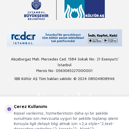
Akçaburgaz Mah. Mercedes Cad. 1584 Sokak No: 21 Esenyurt/
İstanbul
Mersis No: 0563065227000001
İBB Kültür AŞ Tüm hakları saklıdır. © 2024
08504808946
Çerez Kullanımı
Kişisel verileriniz, hizmetlerimizin daha iyi bir şekilde
sunulması için mevzuata uygun bir şekilde toplanıp işlenir.
Konuyla ilgili detaylı bilgi almak için <2;a style="2;text-
decoration:underline;"2; target="2;_blank"2;