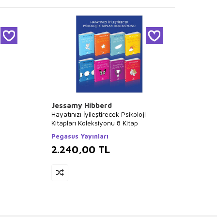
Jessamy Hibberd
Napol
Hayatınızı İyileştirecek Psikoloji
Salon Y
Kitapları Koleksiyonu 8 Kitap
Takım
Pegasus Yayınları
Salon 
2.240,00
TL
1.9