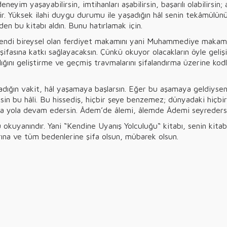
yim yaşayabilirsin, imtihanları aşabilirsin, başarılı olabilirsin
ir. Yüksek ilahi duygu durumu ile yaşadığın hâl senin tekâmülünü 
 Bu yüzden bu kitabı aldın. Bunu hatırlamak için.
kendi bireysel olan ferdiyet makamını yani Muhammediye makamı
asına katkı sağlayacaksın. Çünkü okuyor olacakların öyle gelişig
ığını geliştirme ve geçmiş travmalarını şifalandırma üzerine kodl
ladığın vakit, hâl yaşamaya başlarsın. Eğer bu aşamaya geldiysen,
ksin bu hâli. Bu hissediş, hiçbir şeye benzemez; dünyadaki hiç
la yola devam edersin. Âdem’de âlemi, âlemde Âdemi seyreders
okuyanındır. Yani “Kendine Uyanış Yolculuğu“ kitabı, senin kitab
na ve tüm bedenlerine şifa olsun, mübarek olsun.