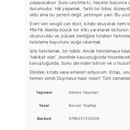
yaşayacaksın. Şunu unutma ki, hayatın boyunca dene
durumudur. Hâl yaşamak, farklı bir bilinç düzeyid
oldu ama bu yeterli değil, yetmiyor yani.
Evet sen sevgili can dost, kitabı okuyarak hem 
Morfik Alanda büyük bir etki yaratarak bütünün şif
oluşturuldu ve yüksek benliğine hitaben farkındal
hatırlama boyutunu açığa çıkarmak.
İşte hatırlamak, bir hâldir. Ancak hatırlamaya baş
‘hakikat olan’ ‚kendinle kavuştuğunda hissedece
kavuştuğunda, bunu derinden bilirsin ve o huzur
Elindeki kitabı sana emanet ediyorum. Kitap, onu 
hemen şimdi Duymaya hazır mısın? Tüm zamanları
Yayınevi
:
Demos Yayınları
Yazar
:
Kevser Yeşiltaş
Barkod
:
9786257325509