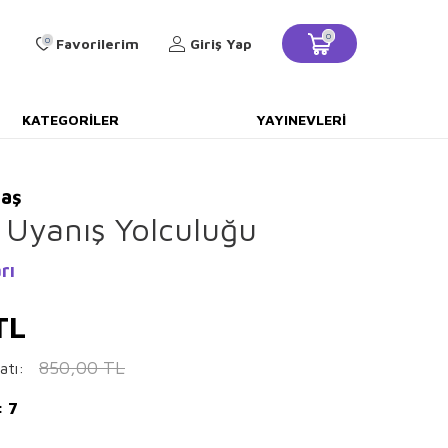
0
0
Favorilerim
Giriş Yap
KATEGORILER
YAYINEVLERI
taş
 Uyanış Yolculuğu
rı
TL
850,00
TL
atı:
: 7