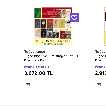
Tuğçe Işınsu
Tuğçe 
Tuğçe Işınsu ve Tüm Kitaplar Seti 13
Tuğçe I
Kitap ve 2 Kart
Kitap -
Duaları
Feniks Yayınları
Feniks 
3.672,00
TL
2.91