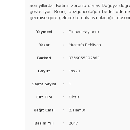
Son yıllarda, Batının zorunlu olarak Doğuya doğru 
gösteriyor. Bunu, bozgunculuğun bedel ödeme s
geçmişe göre gelecekte daha iyi olacağını düşünme
Yayınevi
:
Pinhan Yayıncılık
Yazar
:
Mustafa Pehlivan
Barkod
:
9786055302863
Boyut
:
14x20
Sayfa Sayısı
:
1
Cilt Tipi
:
Ciltsiz
Kağıt Cinsi
:
2. Hamur
Basım Yılı
:
2017