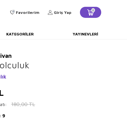
0
0
Favorilerim
Giriş Yap
KATEGORILER
YAYINEVLERI
ivan
olculuk
lık
L
180,00
TL
atı:
: 9