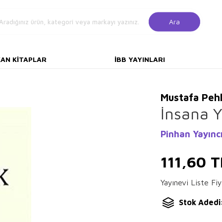
Ara
KAN KITAPLAR
İBB YAYINLARI
Mustafa Pehl
İnsana Y
Pinhan Yayıncı
111,60
T
Yayınevi Liste Fiy
Stok Adedi