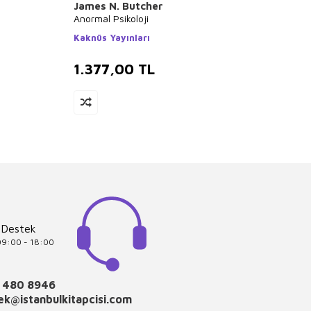
James N. Butcher
Kolek
Anormal Psikoloji
40 Kad
Kaknüs Yayınları
İBB Ya
1.377,00
TL
1.3
 Destek
 09:00 - 18:00
 480 8946
k@istanbulkitapcisi.com