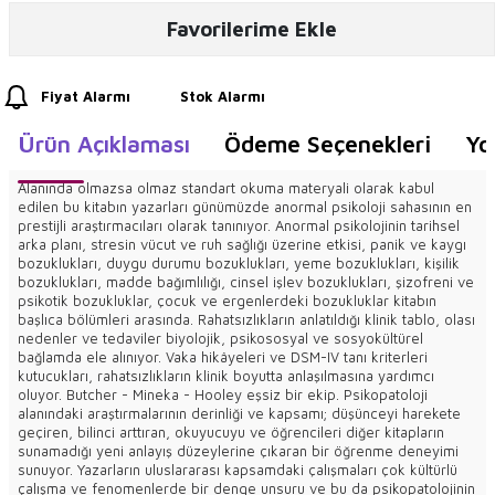
Favorilerime Ekle
Fiyat Alarmı
Stok Alarmı
Ürün Açıklaması
Ödeme Seçenekleri
Yo
Alanında olmazsa olmaz standart okuma materyali olarak kabul
edilen bu kitabın yazarları günümüzde anormal psikoloji sahasının en
prestijli araştırmacıları olarak tanınıyor. Anormal psikolojinin tarihsel
arka planı, stresin vücut ve ruh sağlığı üzerine etkisi, panik ve kaygı
bozuklukları, duygu durumu bozuklukları, yeme bozuklukları, kişilik
bozuklukları, madde bağımlılığı, cinsel işlev bozuklukları, şizofreni ve
psikotik bozukluklar, çocuk ve ergenlerdeki bozukluklar kitabın
başlıca bölümleri arasında. Rahatsızlıkların anlatıldığı klinik tablo, olası
nedenler ve tedaviler biyolojik, psikososyal ve sosyokültürel
bağlamda ele alınıyor. Vaka hikâyeleri ve DSM-IV tanı kriterleri
kutucukları, rahatsızlıkların klinik boyutta anlaşılmasına yardımcı
oluyor. Butcher - Mineka - Hooley eşsiz bir ekip. Psikopatoloji
alanındaki araştırmalarının derinliği ve kapsamı; düşünceyi harekete
geçiren, bilinci arttıran, okuyucuyu ve öğrencileri diğer kitapların
sunamadığı yeni anlayış düzeylerine çıkaran bir öğrenme deneyimi
sunuyor. Yazarların uluslararası kapsamdaki çalışmaları çok kültürlü
çalışma ve fenomenlerde bir denge unsuru ve bu da psikopatolojinin