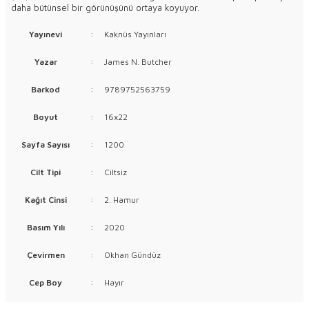
daha bütünsel bir görünüşünü ortaya koyuyor.
Yayınevi
:
Kaknüs Yayınları
Yazar
:
James N. Butcher
Barkod
:
9789752563759
Boyut
:
16x22
Sayfa Sayısı
:
1200
Cilt Tipi
:
Ciltsiz
Kağıt Cinsi
:
2. Hamur
Basım Yılı
:
2020
Çevirmen
:
Okhan Gündüz
Cep Boy
:
Hayır