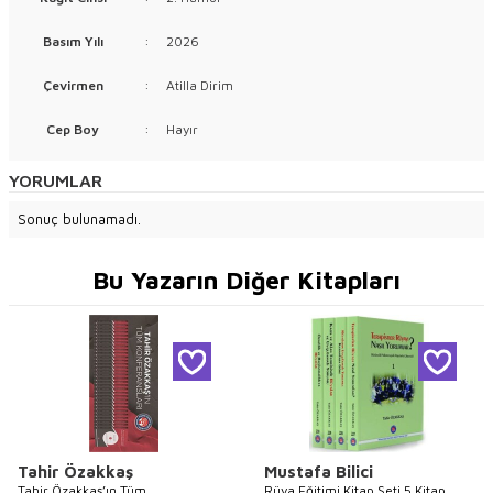
Basım Yılı
:
2026
Çevirmen
:
Atilla Dirim
Cep Boy
:
Hayır
YORUMLAR
Sonuç bulunamadı.
Bu Yazarın Diğer Kitapları
Tahir Özakkaş
Mustafa Bilici
Tahir Özakkaş’ın Tüm
Rüya Eğitimi Kitap Seti 5 Kitap