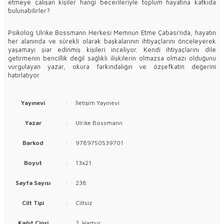
etmeye çalışan kişiler hangi becerileriyle toplum hayatına katkıda
bulunabilirler?
Psikolog Ulrike Bossmann Herkesi Memnun Etme Çabası’nda, hayatın
her alanında ve sürekli olarak başkalarının ihtiyaçlarını önceleyerek
yaşamayı şiar edinmiş kişileri inceliyor. Kendi ihtiyaçlarını dile
getirmenin bencillik değil sağlıklı ilişkilerin olmazsa olmazı olduğunu
vurgulayan yazar, okura farkındalığın ve özşefkatin değerini
hatırlatıyor.
Yayınevi
:
İletişim Yayınevi
Yazar
:
Ulrike Bossmann
Barkod
:
9789750539701
Boyut
:
13x21
Sayfa Sayısı
:
238
Cilt Tipi
:
Ciltsiz
Kağıt Cinsi
:
2. Hamur