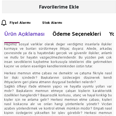
Favorilerime Ekle
Fiyat Alarmı
Stok Alarmı
Ürün Açıklaması
Ödeme Seçenekleri
Yo
Hepimiz sosyal varlıklar olarak değer verdiğimiz insanlarla ilişkiler
kurmaya ve bunları sürdürmeye ihtiyaç duyarız. Ailede, arkadaş
çevresinde ya da iş hayatındaki gerçek ve güvenilir ilişkiler, anlamlı
ve mutlu bir hayatın vazgeçilmezlerindendir. Bu yüzden pek çok
insan sevdiklerini kaybetme korkusuyla isteklerini dile getirmekten
kaçınır ve onların esenliğini kendilerininkinden üstün tutar.
Herkesi memnun etme çabası ne demektir ve çatışma fikriyle nasıl
bir ilişki içindedir? Başkalarının üzüleceğini düşünerek kendi
ihtiyaçlarını geri plana atmanın duygusal bedelleri nelerdir?
Sağlıklı öfkeyi ifade etmenin yapıcı ve hayatla uyumlu yolları var
mıdır? Başkalarını memnun etmeye çalışan kişilerin karakteristik
özellikleri hangileridir? Başarısızlık korkusu, utanç ve hayal kırıklığı bu
kişiler için ne anlama gelir? Herkesi memnun etme çabası, kişileri
nasıl kıskacına alır ve onları hangi yöntemlerle yönetir? Vicdan
azabını yönlendirmek ve kontrol etmek mümkün müdür? Empati nasıl
kişinin özdeğerini yükselten bir işlev görebilir? Herkesi memnun