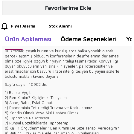
Favorilerime Ekle
Fiyat Alarmı
Stok Alarmı
Ürün Açıklaması
Ödeme Seçenekleri
Yo
Bu kitaplar, çeşitli kurum ve kuruluşlarda halka yönelik olarak
gerçekleştirmiş olduğum konferansların deşifrelerinin derlemesi
olma özelliğiyle özgün bir yayın niteliği taşımaktadır. Konuya ilgi
duyan okuyucuların yanı sıra klinisyenler, psikoterapistler ve
araştırmacılar için başvuru kitabı niteliği taşıyan bu yayını sizlerle
buluşturmaktan kıvanç duyarız.
Sayfa sayısı: 10902`dır.
1) Ruhsal Aygıt
2) Ben Kimim? Kişiliğimizi Tanıyalım
3) Anne, Baba, Evlat Olmak…
4) Pandeminin Tetiklediği Travma ve Korkularımız
5) Kendin Olmak Veya Akıl Hastası Olmak
6) Hipnoz ve Psikoterapi
7) Ruhsal Bozukluklarda Hipnoterapi
8) Kişilik Örgütlenmeleri: Ben Kimim De Size Terapi Vereceğim?
9) Bütüncül Yaklaşımla Aile Danışmanlığı Uygulamaları