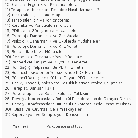
10) Gençlik, Ergenlik ve Psikohipnoterapi
11) Terapistler Kuramları Terapide Nasıl Harmanlar?
12) Terapistler İçin Hipnoterapi
13) Terapistler İçin Psikohipnoterapi
14) Kurumlar ve Yöneticilerin Terapisi
15) PDR`de İlk Görüşme ve Müdahaleler
16) Psikolojik Danışmanlık ve Zor Vakalar
17) Psikolojik Danışmanlık ve Okullarda Müdahaleler
18) Psikolojik Danışmanlık ve Kriz Yönetimi
19) Rehberlikte Krize Müdahale
20) Rehberlikte Travma ve Yasa Müdahale
21) Rehberlikte İletişim ve Duygu Düzenleme
22) Ruh Sağlığı Yelpazesinde PDR Hizmetleri
23) Bütüncül Psikoterapi Yelpazesinde PDR Hizmetleri
24) Bütüncül Yaklaşımda Kültüre Duyarlı PDR Hizmetleri
25) Panik, Obsesif, Anksiyete Bozukluklarında Atölye Çalışmaları
26) Terapist, Danışan İlişkisi
27) Psikoterapiler ve Rölatif Bütüncül Yaklaşım
28) Beyoğlu Konferansları: Bütüncül Psikoterapilerde Danışan Olmak
29) Beyoğlu Konferansları: Bütüncül Psikoterapilerde Terapist Olmak
30) Ruhsal ve Kurumsal Gelişim Hikayeleri
31) Süpervizyon ve Sempozyum Konuşmaları
Yayınevi
:
Psikoterapi Enstitüsü