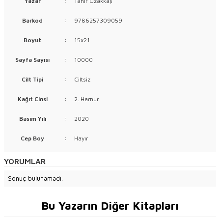
Yazar
:
Tahir Özakkaş
Barkod
:
9786257309059
Boyut
:
15x21
Sayfa Sayısı
:
10000
Cilt Tipi
:
Ciltsiz
Kağıt Cinsi
:
2. Hamur
Basım Yılı
:
2020
Cep Boy
:
Hayır
YORUMLAR
Sonuç bulunamadı.
Bu Yazarın Diğer Kitapları