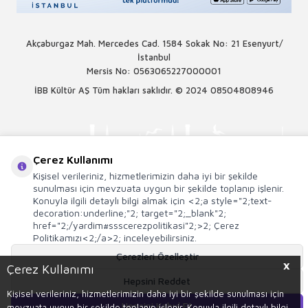
Akçaburgaz Mah. Mercedes Cad. 1584 Sokak No: 21 Esenyurt/
İstanbul
Mersis No: 0563065227000001
İBB Kültür AŞ Tüm hakları saklıdır. © 2024
08504808946
Çerez Kullanımı
Kişisel verileriniz, hizmetlerimizin daha iyi bir şekilde
sunulması için mevzuata uygun bir şekilde toplanıp işlenir.
Konuyla ilgili detaylı bilgi almak için <2;a style="2;text-
decoration:underline;"2; target="2;_blank"2;
href="2;/yardim#ssscerezpolitikasi"2;>2; Çerez
Politikamızı<2;/a>2; inceleyebilirsiniz.
Çerezleri Özelleştir
X
Çerez Kullanımı
T
-Soft
E-Ticaret
Sistemleriyle Hazırlanmıştır.
Hepsini Reddet
Kişisel verileriniz, hizmetlerimizin daha iyi bir şekilde sunulması için
Hepsini Kabul Et
mevzuata uygun bir şekilde toplanıp işlenir. Konuyla ilgili detaylı bilgi