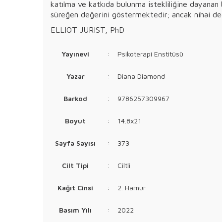
katılma ve katkıda bulunma istekliliğine dayanan b
süreğen değerini göstermektedir; ancak nihai değer
ELLIOT JURIST, PhD
Yayınevi
:
Psikoterapi Enstitüsü
Yazar
:
Diana Diamond
Barkod
:
9786257309967
Boyut
:
14.8x21
Sayfa Sayısı
:
373
Cilt Tipi
:
Ciltli
Kağıt Cinsi
:
2. Hamur
Basım Yılı
:
2022