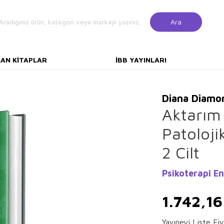
Ara
KAN KITAPLAR
İBB YAYINLARI
Diana Diamo
Aktarım 
Patoloji
2 Cilt
Psikoterapi En
1.742,16
Yayınevi Liste Fiy