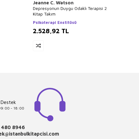
Jeanne C. Watson
Tahir
Depresyonun Duygu Odaklı Terapisi 2
Süresi 
Kitap Takım
Eğitimi
Psikoterapi Enstitüsü
Psikot
2.528,92
TL
2.5
 Destek
 09:00 - 18:00
 480 8946
k@istanbulkitapcisi.com