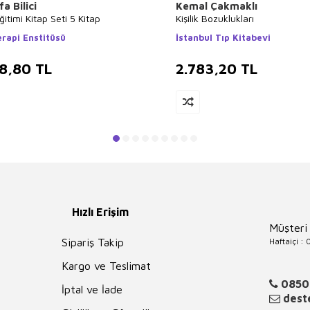
a Bilici
Kemal Çakmaklı
itimi Kitap Seti 5 Kitap
Kişilik Bozuklukları
erapi Enstitüsü
İstanbul Tıp Kitabevi
8,80
TL
2.783,20
TL
Hızlı Erişim
Müşteri
Haftaiçi :
Sipariş Takip
Kargo ve Teslimat
0850
İptal ve İade
deste