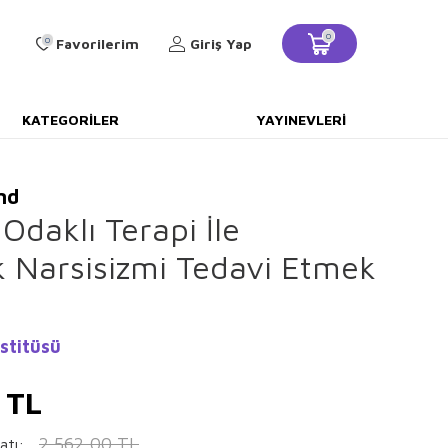
0
0
Favorilerim
Giriş Yap
KATEGORILER
YAYINEVLERI
nd
Odaklı Terapi İle
k Narsisizmi Tedavi Etmek
stitüsü
TL
2.562,00
TL
atı: