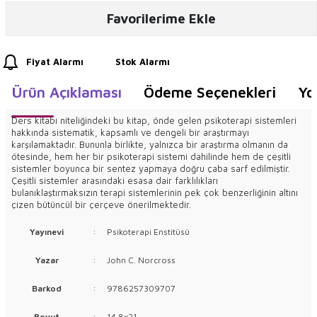
Favorilerime Ekle
Fiyat Alarmı
Stok Alarmı
Ürün Açıklaması
Ödeme Seçenekleri
Yo
Ders kitabı niteliğindeki bu kitap, önde gelen psikoterapi sistemleri
hakkında sistematik, kapsamlı ve dengeli bir araştırmayı
karşılamaktadır. Bununla birlikte, yalnızca bir araştırma olmanın da
ötesinde, hem her bir psikoterapi sistemi dahilinde hem de çeşitli
sistemler boyunca bir sentez yapmaya doğru çaba sarf edilmiştir.
Çeşitli sistemler arasındaki esasa dair farklılıkları
bulanıklaştırmaksızın terapi sistemlerinin pek çok benzerliğinin altını
çizen bütüncül bir çerçeve önerilmektedir.
Yayınevi
:
Psikoterapi Enstitüsü
Yazar
:
John C. Norcross
Barkod
:
9786257309707
Boyut
:
14.8x21