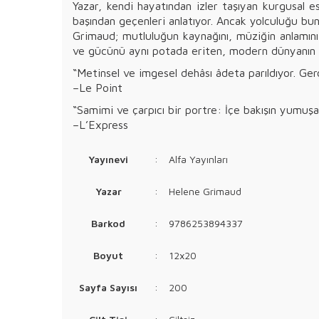
Yazar, kendi hayatından izler taşıyan kurgusal e
başından geçenleri anlatıyor. Ancak yolculuğu bun
Grimaud; mutluluğun kaynağını, müziğin anlamını v
ve gücünü aynı potada eriten, modern dünyanın hız
“Metinsel ve imgesel dehâsı âdeta parıldıyor. Gerç
–Le Point
“Samimi ve çarpıcı bir portre: İçe bakışın yumuşakl
–L’Express
Yayınevi
:
Alfa Yayınları
Yazar
:
Helene Grimaud
Barkod
:
9786253894337
Boyut
:
12x20
Sayfa Sayısı
:
200