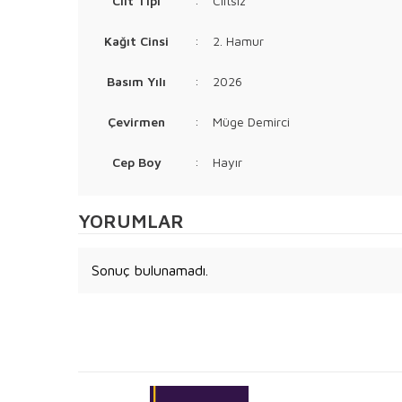
Cilt Tipi
:
Ciltsiz
Kağıt Cinsi
:
2. Hamur
Basım Yılı
:
2026
Çevirmen
:
Müge Demirci
Cep Boy
:
Hayır
YORUMLAR
Sonuç bulunamadı.