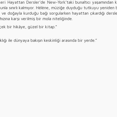
seri Hayattan Dersler’de New-York’taki bunaltıcı yaşamından ka
unla sınırlı kalmıyor. Hélène, müziğe duyduğu tutkuyu yeniden bu
e doğayla kurduğu bağı sorgularken hayattan çıkardığı dersleri o
ına karşı verilmiş bir mola niteliğinde.
ek bir hikâye, güzel bir kitap.”
ığı ile dünyaya bakışın keskinliği arasında bir yerde.”