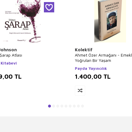
Johnson
Kolektif
Şarap Atlası
Ahmet Özer Armağanı - Emek
Yoğrulan Bir Yaşam
 Kitabevi
Payda Yayıncılık
9,00
TL
1.400,00
TL