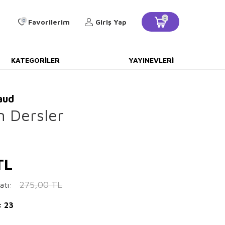
0
0
Favorilerim
Giriş Yap
KATEGORILER
YAYINEVLERI
aud
n Dersler
TL
275,00
TL
atı:
: 23