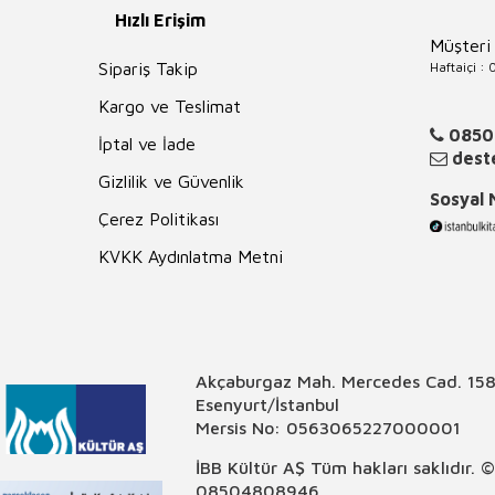
Hızlı Erişim
Müşteri
Haftaiçi :
Sipariş Takip
Kargo ve Teslimat
0850
İptal ve İade
deste
Gizlilik ve Güvenlik
Sosyal
Çerez Politikası
KVKK Aydınlatma Metni
Akçaburgaz Mah. Mercedes Cad. 158
Esenyurt/İstanbul
Mersis No: 0563065227000001
İBB Kültür AŞ Tüm hakları saklıdır. 
08504808946