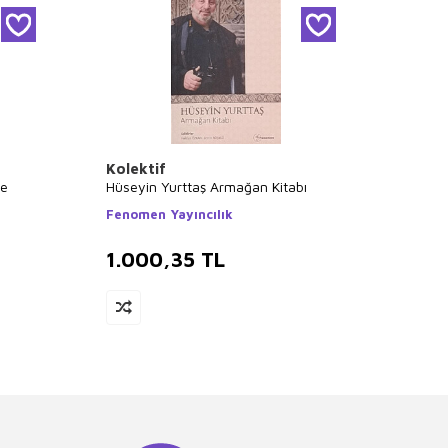
Kolektif
Gonca
le
Hüseyin Yurttaş Armağan Kitabı
Bi` Dü
Fenomen Yayıncılık
MD Ba
1.000,35
TL
972