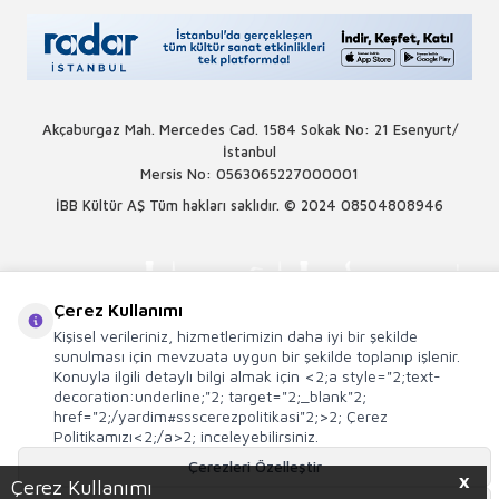
Akçaburgaz Mah. Mercedes Cad. 1584 Sokak No: 21 Esenyurt/
İstanbul
Mersis No: 0563065227000001
İBB Kültür AŞ Tüm hakları saklıdır. © 2024
08504808946
Çerez Kullanımı
Kişisel verileriniz, hizmetlerimizin daha iyi bir şekilde
sunulması için mevzuata uygun bir şekilde toplanıp işlenir.
Konuyla ilgili detaylı bilgi almak için <2;a style="2;text-
decoration:underline;"2; target="2;_blank"2;
href="2;/yardim#ssscerezpolitikasi"2;>2; Çerez
Politikamızı<2;/a>2; inceleyebilirsiniz.
Çerezleri Özelleştir
X
Çerez Kullanımı