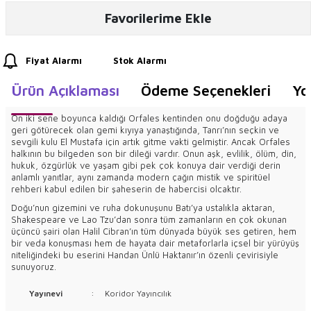
Favorilerime Ekle
Fiyat Alarmı
Stok Alarmı
Ürün Açıklaması
Ödeme Seçenekleri
Yo
On iki sene boyunca kaldığı Orfales kentinden onu doğduğu adaya
geri götürecek olan gemi kıyıya yanaştığında, Tanrı’nın seçkin ve
sevgili kulu El Mustafa için artık gitme vakti gelmiştir. Ancak Orfales
halkının bu bilgeden son bir dileği vardır. Onun aşk, evlilik, ölüm, din,
hukuk, özgürlük ve yaşam gibi pek çok konuya dair verdiği derin
anlamlı yanıtlar, aynı zamanda modern çağın mistik ve spiritüel
rehberi kabul edilen bir şaheserin de habercisi olcaktır.
Doğu’nun gizemini ve ruha dokunuşunu Batı’ya ustalıkla aktaran,
Shakespeare ve Lao Tzu’dan sonra tüm zamanların en çok okunan
üçüncü şairi olan Halil Cibran’ın tüm dünyada büyük ses getiren, hem
bir veda konuşması hem de hayata dair metaforlarla içsel bir yürüyüş
niteliğindeki bu eserini Handan Ünlü Haktanır’ın özenli çevirisiyle
sunuyoruz.
Yayınevi
:
Koridor Yayıncılık