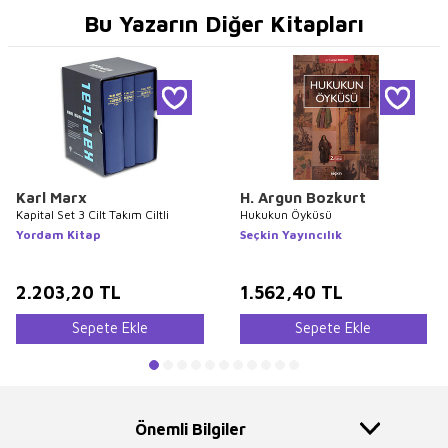
Bu Yazarın Diğer Kitapları
Karl Marx
H. Argun Bozkurt
Kapital Set 3 Cilt Takım Ciltli
Hukukun Öyküsü
Yordam Kitap
Seçkin Yayıncılık
2.203,20
TL
1.562,40
TL
Sepete Ekle
Sepete Ekle
Önemli Bilgiler