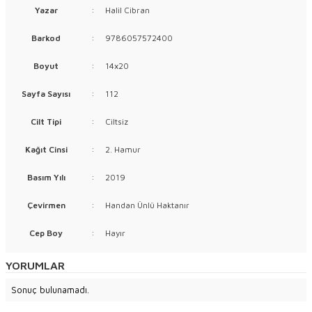
Yazar
:
Halil Cibran
Barkod
:
9786057572400
Boyut
:
14x20
Sayfa Sayısı
:
112
Cilt Tipi
:
Ciltsiz
Kağıt Cinsi
:
2. Hamur
Basım Yılı
:
2019
Çevirmen
:
Handan Ünlü Haktanır
Cep Boy
:
Hayır
YORUMLAR
Sonuç bulunamadı.