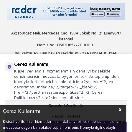
Akçaburgaz Mah. Mercedes Cad. 1584 Sokak No: 21 Esenyurt/
İstanbul
Mersis No: 0563065227000001
İBB Kültür AŞ Tüm hakları saklıdır. © 2024
08504808946
Çerez Kullanımı
Kişisel verileriniz, hizmetlerimizin daha iyi bir şekilde
sunulması için mevzuata uygun bir şekilde toplanıp işlenir.
Konuyla ilgili detaylı bilgi almak için <2;a style="2;text-
decoration:underline;"2; target="2;_blank"2;
href="2;/yardim#ssscerezpolitikasi"2;>2; Çerez
Politikamızı<2;/a>2; inceleyebilirsiniz.
Çerezleri Özelleştir
X
Çerez Kullanımı
Hepsini Reddet
Kişisel verileriniz, hizmetlerimizin daha iyi bir şekilde sunulması için
Hepsini Kabul Et
mevzuata uygun bir şekilde toplanıp işlenir. Konuyla ilgili detaylı