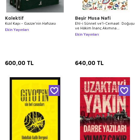
Kolektif
Beşir Musa Nafi
Kızıl Kapı - Gazze’nin Hafızası
Ehl-i Sünnet ve’l-Cemaat: Doğuşu
ve Hâkim İnanç Akımına
Ekin Yayınları
Dönüşmesi
Ekin Yayınları
600,00
TL
640,00
TL