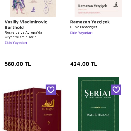
Vasiliy Vladimiroviç
Ramazan Yazçiçek
Dil ve Medeniyet
Barthold
Rusya`da ve Avrupa`da
Ekin Yayınları
Oryantalizmin Tarihi
Ekin Yayınları
560,00
TL
424,00
TL