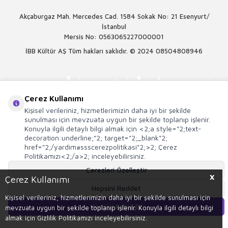
Akçaburgaz Mah. Mercedes Cad. 1584 Sokak No: 21 Esenyurt/
İstanbul
Mersis No: 0563065227000001
İBB Kültür AŞ Tüm hakları saklıdır. © 2024
08504808946
Çerez Kullanımı
Kişisel verileriniz, hizmetlerimizin daha iyi bir şekilde
sunulması için mevzuata uygun bir şekilde toplanıp işlenir.
Konuyla ilgili detaylı bilgi almak için <2;a style="2;text-
decoration:underline;"2; target="2;_blank"2;
href="2;/yardim#ssscerezpolitikasi"2;>2; Çerez
Politikamızı<2;/a>2; inceleyebilirsiniz.
Çerezleri Özelleştir
X
Çerez Kullanımı
Hepsini Reddet
T
-Soft
E-Ticaret
Sistemleriyle Hazırlanmıştır.
Kişisel verileriniz, hizmetlerimizin daha iyi bir şekilde sunulması için
Hepsini Kabul Et
mevzuata uygun bir şekilde toplanıp işlenir. Konuyla ilgili detaylı bilgi
Sepete Ekle
almak için Gizlilik Politikamızı inceleyebilirsiniz.