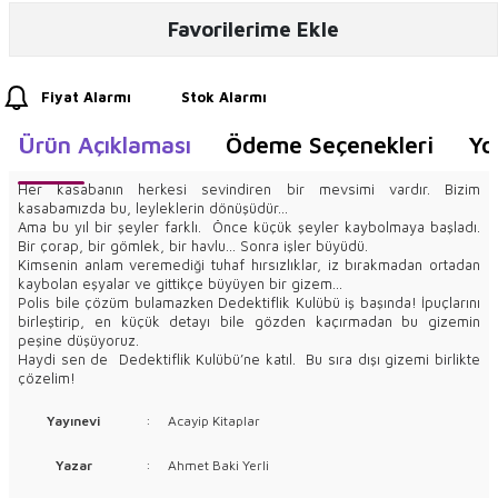
Favorilerime Ekle
Fiyat Alarmı
Stok Alarmı
Ürün Açıklaması
Ödeme Seçenekleri
Yo
Her kasabanın herkesi sevindiren bir mevsimi vardır. Bizim
kasabamızda bu, leyleklerin dönüşüdür…
Ama bu yıl bir şeyler farklı. Önce küçük şeyler kaybolmaya başladı.
Bir çorap, bir gömlek, bir havlu... Sonra işler büyüdü.
Kimsenin anlam veremediği tuhaf hırsızlıklar, iz bırakmadan ortadan
kaybolan eşyalar ve gittikçe büyüyen bir gizem…
Polis bile çözüm bulamazken Dedektiflik Kulübü iş başında! İpuçlarını
birleştirip, en küçük detayı bile gözden kaçırmadan bu gizemin
peşine düşüyoruz.
Haydi sen de Dedektiflik Kulübü’ne katıl. Bu sıra dışı gizemi birlikte
çözelim!
Yayınevi
:
Acayip Kitaplar
Yazar
:
Ahmet Baki Yerli