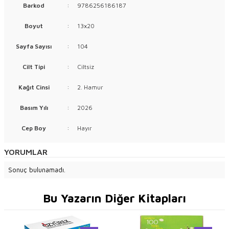
Barkod
:
9786256186187
Boyut
:
13x20
Sayfa Sayısı
:
104
Cilt Tipi
:
Ciltsiz
Kağıt Cinsi
:
2. Hamur
Basım Yılı
:
2026
Cep Boy
:
Hayır
YORUMLAR
Sonuç bulunamadı.
Bu Yazarın Diğer Kitapları