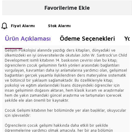
Favorilerime Ekle
Fiyat Alarmı
Stok Alarmı
Ürün Açıklaması
Ödeme Seçenekleri
Yo
Gelişim Psikolojisi alanında yazdığı ders kitapları, dünyadaki ve
ülkemizdeki en iyi üniversitelerde okutulan John W. Santrock’un Child
Development isimli kitabının 14. baskısının çevirisi olan bu kitap;
öğrencilerin çocuk gelişiminin farklı yönleri arasındaki bağlantıları
vurgulayan, kavramları daha iyi anlamalarına yardımcı olan, gelişimsel
bağlantıları gerçek yaşamla ilişkilendiren ders materyaline sistematik
ve bütüncül bir yaklaşım sağlamaktadır. Bu özellikleriyle kitap;
psikoloji ve eğitim alanlarındaki lisans düzeyindeki öğrenciler için
insan gelişiminin doğasını aktaran, hem klasik kuram ve araştırmalar
hem de yakın zamandaki güncel araştırma ve tartışmaları içerecek
şekilde ele alan önemli bir kaynaktır.
Çocuk Gelişimi kitabının her bölümünde yer alan başlıklar, okuyucular
için işlevseldir:
Öğrencilerin çocuk gelişimi hakkında daha etkili bir şekilde
öğrenmelerine yardımcı olmak amacıyla, her bir ana bölümün