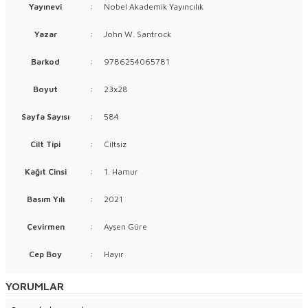
Yayınevi
:
Nobel Akademik Yayıncılık
Yazar
:
John W. Santrock
Barkod
:
9786254065781
Boyut
:
23x28
Sayfa Sayısı
:
584
Cilt Tipi
:
Ciltsiz
Kağıt Cinsi
:
1. Hamur
Basım Yılı
:
2021
Çevirmen
:
Ayşen Güre
Cep Boy
:
Hayır
YORUMLAR