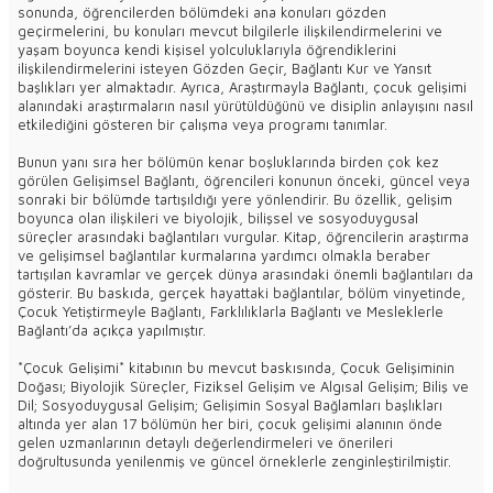
sonunda, öğrencilerden bölümdeki ana konuları gözden
geçirmelerini, bu konuları mevcut bilgilerle ilişkilendirmelerini ve
yaşam boyunca kendi kişisel yolculuklarıyla öğrendiklerini
ilişkilendirmelerini isteyen Gözden Geçir, Bağlantı Kur ve Yansıt
başlıkları yer almaktadır. Ayrıca, Araştırmayla Bağlantı, çocuk gelişimi
alanındaki araştırmaların nasıl yürütüldüğünü ve disiplin anlayışını nasıl
etkilediğini gösteren bir çalışma veya programı tanımlar.
Bunun yanı sıra her bölümün kenar boşluklarında birden çok kez
görülen Gelişimsel Bağlantı, öğrencileri konunun önceki, güncel veya
sonraki bir bölümde tartışıldığı yere yönlendirir. Bu özellik, gelişim
boyunca olan ilişkileri ve biyolojik, bilişsel ve sosyoduygusal
süreçler arasındaki bağlantıları vurgular. Kitap, öğrencilerin araştırma
ve gelişimsel bağlantılar kurmalarına yardımcı olmakla beraber
tartışılan kavramlar ve gerçek dünya arasındaki önemli bağlantıları da
gösterir. Bu baskıda, gerçek hayattaki bağlantılar, bölüm vinyetinde,
Çocuk Yetiştirmeyle Bağlantı, Farklılıklarla Bağlantı ve Mesleklerle
Bağlantı’da açıkça yapılmıştır.
*Çocuk Gelişimi* kitabının bu mevcut baskısında, Çocuk Gelişiminin
Doğası; Biyolojik Süreçler, Fiziksel Gelişim ve Algısal Gelişim; Biliş ve
Dil; Sosyoduygusal Gelişim; Gelişimin Sosyal Bağlamları başlıkları
altında yer alan 17 bölümün her biri, çocuk gelişimi alanının önde
gelen uzmanlarının detaylı değerlendirmeleri ve önerileri
doğrultusunda yenilenmiş ve güncel örneklerle zenginleştirilmiştir.