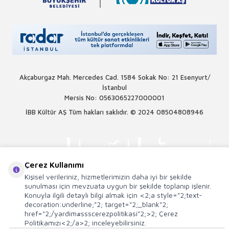
Akçaburgaz Mah. Mercedes Cad. 1584 Sokak No: 21 Esenyurt/
İstanbul
Mersis No: 0563065227000001
İBB Kültür AŞ Tüm hakları saklıdır. © 2024
08504808946
Çerez Kullanımı
Kişisel verileriniz, hizmetlerimizin daha iyi bir şekilde
sunulması için mevzuata uygun bir şekilde toplanıp işlenir.
Konuyla ilgili detaylı bilgi almak için <2;a style="2;text-
decoration:underline;"2; target="2;_blank"2;
href="2;/yardim#ssscerezpolitikasi"2;>2; Çerez
Politikamızı<2;/a>2; inceleyebilirsiniz.