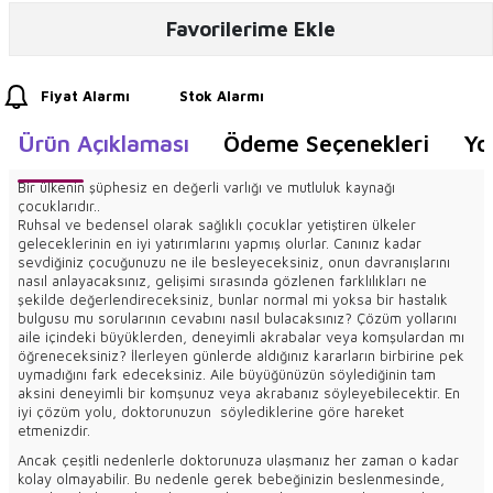
Favorilerime Ekle
Fiyat Alarmı
Stok Alarmı
Ürün Açıklaması
Ödeme Seçenekleri
Yo
Bir ülkenin şüphesiz en değerli varlığı ve mutluluk kaynağı
çocuklarıdır..
Ruhsal ve bedensel olarak sağlıklı çocuklar yetiştiren ülkeler
geleceklerinin en iyi yatırımlarını yapmış olurlar. Canınız kadar
sevdiğiniz çocuğunuzu ne ile besleyeceksiniz, onun davranışlarını
nasıl anlayacaksınız, gelişimi sırasında gözlenen farklılıkları ne
şekilde değerlendireceksiniz, bunlar normal mi yoksa bir hastalık
bulgusu mu sorularının cevabını nasıl bulacaksınız? Çözüm yollarını
aile içindeki büyüklerden, deneyimli akrabalar veya komşulardan mı
öğreneceksiniz? İlerleyen günlerde aldığınız kararların birbirine pek
uymadığını fark edeceksiniz. Aile büyüğünüzün söylediğinin tam
aksini deneyimli bir komşunuz veya akrabanız söyleyebilecektir. En
iyi çözüm yolu, doktorunuzun söylediklerine göre hareket
etmenizdir.
Ancak çeşitli nedenlerle doktorunuza ulaşmanız her zaman o kadar
kolay olmayabilir. Bu nedenle gerek bebeğinizin beslenmesinde,