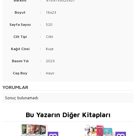
Barkod
:
9789759525927
Boyut
:
16x23
Sayfa Sayısı
:
520
Cilt Tipi
:
Ciltli
Kağıt Cinsi
:
Kuşe
Basım Yılı
:
2023
Cep Boy
:
Hayır
YORUMLAR
Sonuç bulunamadı.
Bu Yazarın Diğer Kitapları