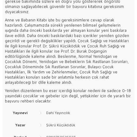
gerekse bakımında sizlere en doğru yolu göstererek öngörülü
olmanızı sağlayabilecek güvenilir bir başvuru kitabına gereksinim
duyacaksınız.
Anne ve Babanın Kitabı işte bu gereksinimlere cevap olarak
hazırlandı. Çalışmamızda sürekli yenilenen bilimsel gelişmelerin
ışığında daha önceki baskılarda yer almayan konular yeni baskılara
ilave edildi. Daha önceki baskılardaki bazı içerikler yeniden gözden
geçirildi ve gerekli değişiklikler yapıldı. Çocuk Sağlığı ve Hastalıkları
ile ilgili konular Prof. Dr. Şükrü Küçüködük ve Çocuk Ruh Sağlığı ve
Hastalıkları ile ilgili konular ise Prof. Dr. Burak Doğangün
editörlüğünde kaleme alındı. Beslenme, Normal Yenidoğan ve
Çocukluk Dönemi, Yenidoğan ve Bebeklerin Sık Rastlanan Sorunları,
Çocukluk Döneminde Sık Rastlanan Sorunlar, Bulaşıcı Çocuk
Hastalıkları, İlk Yardım ve Zehirlenmeler, Çocuk Ruh Sağlığı ve
Hastalıkları konuları sade bir anlatımla herkesin çok rahat
anlayabileceği bir dille kaleme alındı.
Yeniden düzenlenen bu eser içerdiği konular nedeni ile sadece 0-18
yaşındaki çocuklar ve gebeler için değil, yetişkinler için de yararlı bir
başvuru rehberi olacaktır.
Yayınevi
:
Dahi Yayıncılık
Yazar
:
Şükrü Küçüködük