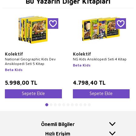
Bu Yazarın Diğer Kitapları
Kolektif
Kolektif
National Geographic Kids Dev
NG Kids Ansiklopedi Seti 4 Kitap
Ansiklopedi Seti 5 Kitap
Beta Kids
Beta Kids
5.998,00
TL
4.798,40
TL
Sepete Ekle
Sepete Ekle
Önemli Bilgiler
Hızlı Erişim