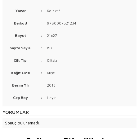
Yazar
:
Kolektif
Barkod
:
9780007521234
Boyut
:
21x27
Sayfa Sayısı
:
80
Cilt Tipi
:
Ciltsiz
Kağıt Cinsi
:
Kuşe
Basım Yılı
:
2013
Cep Boy
:
Hayır
YORUMLAR
Sonuç bulunamadı.