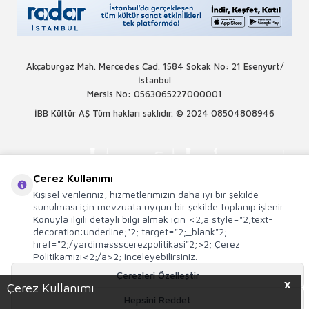
Akçaburgaz Mah. Mercedes Cad. 1584 Sokak No: 21 Esenyurt/
İstanbul
Mersis No: 0563065227000001
İBB Kültür AŞ Tüm hakları saklıdır. © 2024
08504808946
Çerez Kullanımı
Kişisel verileriniz, hizmetlerimizin daha iyi bir şekilde
sunulması için mevzuata uygun bir şekilde toplanıp işlenir.
Konuyla ilgili detaylı bilgi almak için <2;a style="2;text-
decoration:underline;"2; target="2;_blank"2;
href="2;/yardim#ssscerezpolitikasi"2;>2; Çerez
Politikamızı<2;/a>2; inceleyebilirsiniz.
Çerezleri Özelleştir
X
Çerez Kullanımı
Hepsini Reddet
T
-Soft
E-Ticaret
Sistemleriyle Hazırlanmıştır.