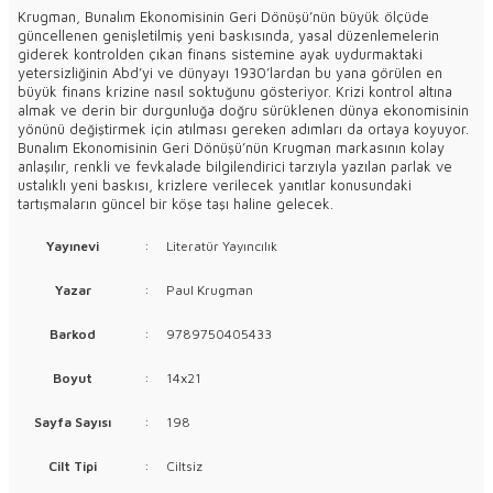
Krugman, Bunalım Ekonomisinin Geri Dönüşü’nün büyük ölçüde
güncellenen genişletilmiş yeni baskısında, yasal düzenlemelerin
giderek kontrolden çıkan finans sistemine ayak uydurmaktaki
yetersizliğinin Abd’yi ve dünyayı 1930’lardan bu yana görülen en
büyük finans krizine nasıl soktuğunu gösteriyor. Krizi kontrol altına
almak ve derin bir durgunluğa doğru sürüklenen dünya ekonomisinin
yönünü değiştirmek için atılması gereken adımları da ortaya koyuyor.
Bunalım Ekonomisinin Geri Dönüşü’nün Krugman markasının kolay
anlaşılır, renkli ve fevkalade bilgilendirici tarzıyla yazılan parlak ve
ustalıklı yeni baskısı, krizlere verilecek yanıtlar konusundaki
tartışmaların güncel bir köşe taşı haline gelecek.
Yayınevi
:
Literatür Yayıncılık
Yazar
:
Paul Krugman
Barkod
:
9789750405433
Boyut
:
14x21
Sayfa Sayısı
:
198
Cilt Tipi
:
Ciltsiz