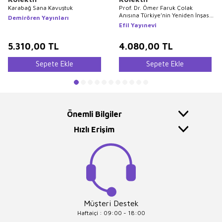
Karabağ Sana Kavuştuk
Prof. Dr. Ömer Faruk Çolak
Anısına Türkiye’nin Yeniden İnşası:
Demirören Yayınları
Alternatif Politikalar
Efil Yayınevi
5.310,00
TL
4.080,00
TL
Sepete Ekle
Sepete Ekle
Önemli Bilgiler
Hızlı Erişim
Müşteri Destek
Haftaiçi : 09:00 - 18:00