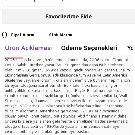
Favorilerime Ekle
Fiyat Alarmı
Stok Alarmı
Ürün Açıklaması
Ödeme Seçenekleri
Yo
2008 finans krizi ve çözümlemesi konusunda, 2008 Nobel Ekonomi
Ödülü Sahibi, üretken yazar Paul Krugman’dan daha iyi bir rehber
olabilir mi? Krugman, 1999’da yazdığı güçlü öngörüler içeren Bunalım
Ekonomisinin Geri Dönüşü adlı klasiğinde tüm Asya ve Latin Amerika
ülkelerine yayılan ekonomik krizleri incelemiş ve bunların hepimiz için
bir uyarı olduğuna işaret etmişti: Bu krizler tıpkı hastalıklar gibi
antibiyotiklere karşı direnç kazanmıştı, Büyük Bunalıma neden olan
kronik ekonomik rahatsızlıklar geri dönüyordu. İzleyen yıllarda, Wall
Street canlanıp, finansal alavere dalavereciler muazzam kârlar elde
ettikçe 1990’lardaki uluslararası kriz hafızlardan silindi. Fakat şimdi
bunalım ekonomisi Amerika’ya geri döndü. 2000’lerin ortasında
oluşan büyük konut balonu patladığında, Abd finans sisteminin daha
önceki krizlere yakalanan gelişmekte olan ülkeler kadar savunmasız
olduğu ortaya çıktı ve 1930’larda yaşananların yeniden sahneye
çıkması bütünüyle mümkün görünmeye başladı.