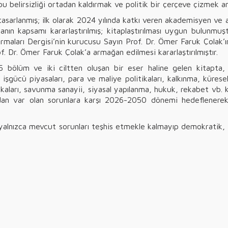
 bu belirsizliği ortadan kaldırmak ve politik bir çerçeve çizmek a
sarlanmış; ilk olarak 2024 yılında katkı veren akademisyen ve ara
manın kapsamı kararlaştırılmış; kitaplaştırılması uygun bulunmuş
rmaları Dergisi’nin kurucusu Sayın Prof. Dr. Ömer Faruk Çolak’
. Dr. Ömer Faruk Çolak’a armağan edilmesi kararlaştırılmıştır.
 bölüm ve iki ciltten oluşan bir eser haline gelen kitapta, Tü
işgücü piyasaları, para ve maliye politikaları, kalkınma, küresel
politikaları, savunma sanayii, siyasal yapılanma, hukuk, rekabet vb
an var olan sorunlara karşı 2026-2050 dönemi hedeflenerek h
r, yalnızca mevcut sorunları teşhis etmekle kalmayıp demokratik, 