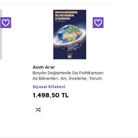
Asım Arar
Yalçı
Binyılın Değişiminde Dış Politikamızın
Atatür
Az Bilinenleri: Anı, İnceleme, Yorum
Konuşm
Siyasal Kitabevi
Toker 
1.498,50
TL
1.3