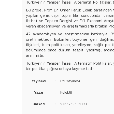
Türkiye’nin Yeniden İnşası: Alternatif Politikalar,
Bu proje, Prof. Dr. Ömer Faruk Çolak tarafından ta
yapılan geniş çaplı toplantılar sonucunda, çalış
İktisat ve Toplum Dergisi ve Efil Ekonomi Araştı
veren akademisyen ve araştırmacılarla kitabın Prof
42 akademisyen ve araştırmacının katkısıyla, 35
üretilmektedir. Bölümler; büyüme, gelir dağılımı, 
ilişkileri, iklim politikaları, yerelleşme, sağlık 
bölümünde önce durum tespiti yapılmış, ardınd
aranmıştır.
Türkiye’nin Yeniden İnşası: Alternatif Politikala
bir politika çağrısı ortaya koymaktadır.
Yayınevi
:
Efil Yayınevi
Yazar
:
Kolektif
Barkod
:
9786259638393