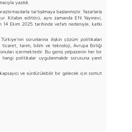
macıyla yazıldı.
ştırmacılarla tartışılmaya başlanmıştır. Yazarlarla
tur. Kitabın editörü, aynı zamanda Efil Yayınevi,
ın 14 Ekim 2025 tarihinde vefatı nedeniyle, katkı
rkiye’nin sorunlarına ilişkin çözüm politikaları
 ticaret, tarım, bilim ve teknoloji, Avrupa Birliği
. konuları içermektedir. Bu geniş yelpazenin her bir
angi politikalar uygulanmalıdır sorusuna yanıt
kapsayıcı ve sürdürülebilir bir gelecek için somut