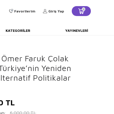
0
0
Favorilerim
Giriş Yap
KATEGORILER
YAYINEVLERI
. Ömer Faruk Çolak
Türkiye’nin Yeniden
lternatif Politikalar
0
TL
6.000,00
TL
atı: