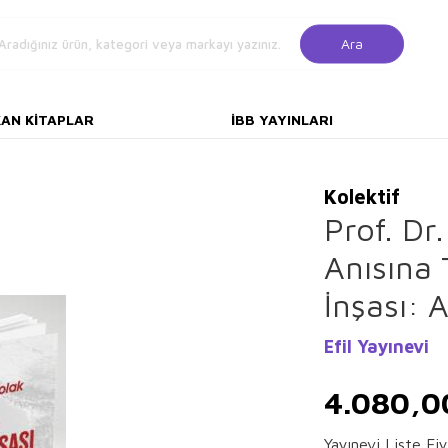
Ara
KAN KITAPLAR
İBB YAYINLARI
Kolektif
Prof. Dr
Anısına 
İnşası: A
Efil Yayınevi
4.080,0
Yayınevi Liste Fiy