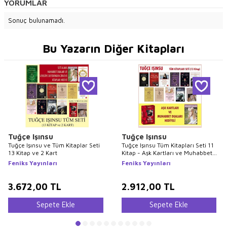
YORUMLAR
Sonuç bulunamadı.
Bu Yazarın Diğer Kitapları
Tuğçe Işınsu
Tuğçe Işınsu
Tuğçe Işınsu ve Tüm Kitaplar Seti
Tuğçe Işınsu Tüm Kitapları Seti 11
13 Kitap ve 2 Kart
Kitap - Aşk Kartları ve Muhabbet
Duaları Hediyeli
Feniks Yayınları
Feniks Yayınları
3.672,00
TL
2.912,00
TL
Sepete Ekle
Sepete Ekle