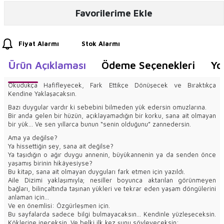
Favorilerime Ekle
Fiyat Alarmı
Stok Alarmı
Ürün Açıklaması
Ödeme Seçenekleri
Yo
Okudukça Hafifleyecek, Fark Ettikçe Dönüşecek ve Bıraktıkça
Kendine Yaklaşacaksın.
Bazı duygular vardır ki sebebini bilmeden yük edersin omuzlarına.
Bir anda gelen bir hüzün, açıklayamadığın bir korku, sana ait olmayan
bir yük... Ve sen yıllarca bunun “senin olduğunu” zannedersin.
Ama ya değilse?
Ya hissettiğin şey, sana ait değilse?
Ya taşıdığın o ağır duygu annenin, büyükannenin ya da senden önce
yaşamış birinin hikâyesiyse?
Bu kitap, sana ait olmayan duyguları fark etmen için yazıldı.
Aile Dizimi yaklaşımıyla; nesiller boyunca aktarılan görünmeyen
bağları, bilinçaltında taşınan yükleri ve tekrar eden yaşam döngülerini
anlaman için...
Ve en önemlisi: Özgürleşmen için.
Bu sayfalarda sadece bilgi bulmayacaksın... Kendinle yüzleşeceksin.
Köklerine ineceksin. Ve belki ilk kez şunu söyleyeceksin: