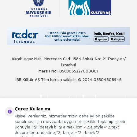
Akçaburgaz Mah. Mercedes Cad. 1584 Sokak No: 21 Esenyurt/
İstanbul
Mersis No: 0563065227000001
İBB Kültür AŞ Tüm hakları saklıdır. © 2024
08504808946
Çerez Kullanımı
Kişisel verileriniz, hizmetlerimizin daha iyi bir şekilde
sunulması için mevzuata uygun bir şekilde toplanıp işlenir.
Konuyla ilgili detaylı bilgi almak için <2;a style="2;text-
decoration:underline;"2; target="2;_blank"2;