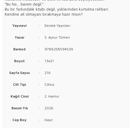
“Bu his... benim değil.”
Bu bir farkındalık kitabı değil, yüklerinden kurtulma rehberi.
Kendine ait olmayanı bırakmaya hazır mısın?
Yayınevi
:
Destek Yayınları
Yazar
:
S. Aynur Tümen
Barkod
:
9786258594539
Boyut
:
13x21
Sayfa Sayısı
:
216
Cilt Tipi
:
Ciltsiz
Kağıt Cinsi
:
2. Hamur
Basım Yılı
:
2026
Cep Boy
:
Hayır