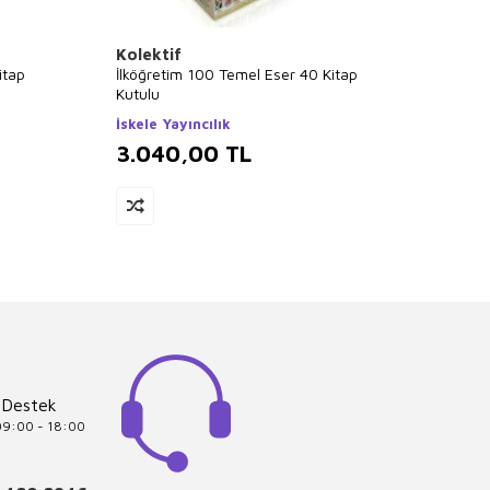
Kolektif
Didem
itap
İlköğretim 100 Temel Eser 40 Kitap
Yıldızl
Kutulu
Keteb
İskele Yayıncılık
3.040,00
TL
3.0
 Destek
 09:00 - 18:00