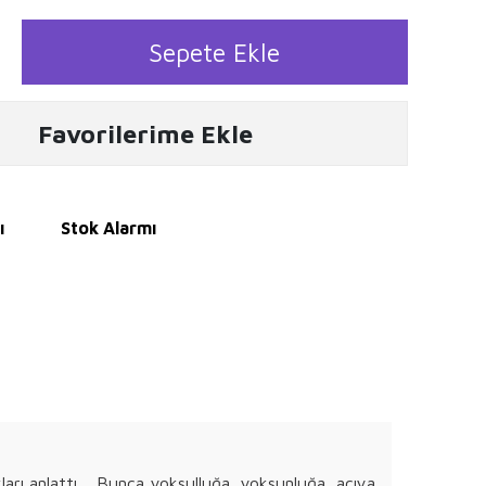
Sepete Ekle
Favorilerime Ekle
ı
Stok Alarmı
kları anlattı… Bunca yoksulluğa, yoksunluğa, acıya