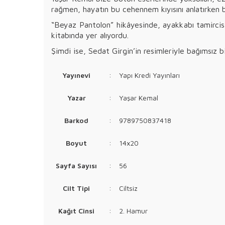
rağmen, hayatın bu cehennem kıyısını anlatırken bi
“Beyaz Pantolon” hikâyesinde, ayakkabı tamircis
kitabında yer alıyordu.
Şimdi ise, Sedat Girgin’in resimleriyle bağımsız bi
Yayınevi
:
Yapı Kredi Yayınları
Yazar
:
Yaşar Kemal
Barkod
:
9789750837418
Boyut
:
14x20
Sayfa Sayısı
:
56
Cilt Tipi
:
Ciltsiz
Kağıt Cinsi
:
2. Hamur