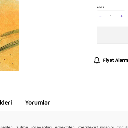
ADET
Fiyat Alarm
leri
Yorumlar
ilenleri, zulme uğrayanları, emekçileri, memleket insanını, çocu