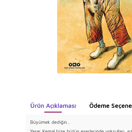
Ürün Açıklaması
Ödeme Seçenek
Büyümek dediğin…
Yaşar Kemal bize bütün eserlerinde yoksulları, ez