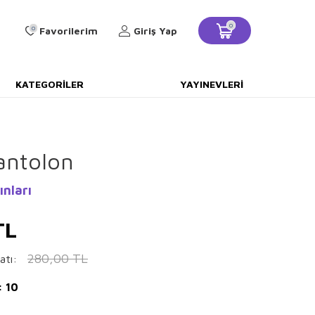
0
0
Favorilerim
Giriş Yap
KATEGORILER
YAYINEVLERI
antolon
ınları
TL
280,00
TL
atı:
: 10