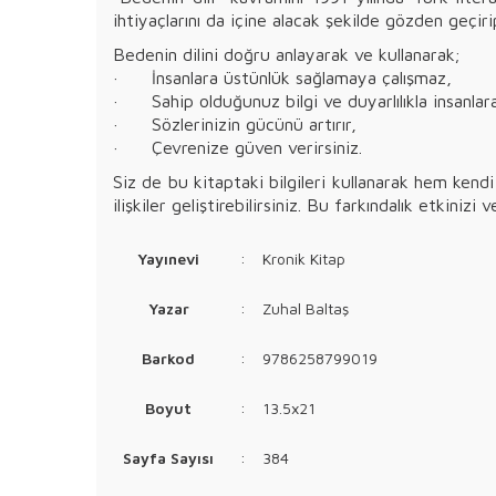
ihtiyaçlarını da içine alacak şekilde gözden geçiri
Bedenin dilini doğru anlayarak ve kullanarak;
· İnsanlara üstünlük sağlamaya çalışmaz,
· Sahip olduğunuz bilgi ve duyarlılıkla insanlara 
· Sözlerinizin gücünü artırır,
· Çevrenize güven verirsiniz.
Siz de bu kitaptaki bilgileri kullanarak hem kendi
ilişkiler geliştirebilirsiniz. Bu farkındalık etkiniz
Yayınevi
:
Kronik Kitap
Yazar
:
Zuhal Baltaş
Barkod
:
9786258799019
Boyut
:
13.5x21
Sayfa Sayısı
:
384