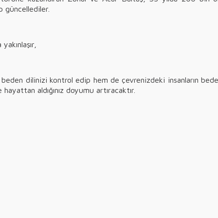
p güncellediler.
yakınlaşır,
 beden dilinizi kontrol edip hem de çevrenizdeki insanların beden d
i ve hayattan aldığınız doyumu artıracaktır.