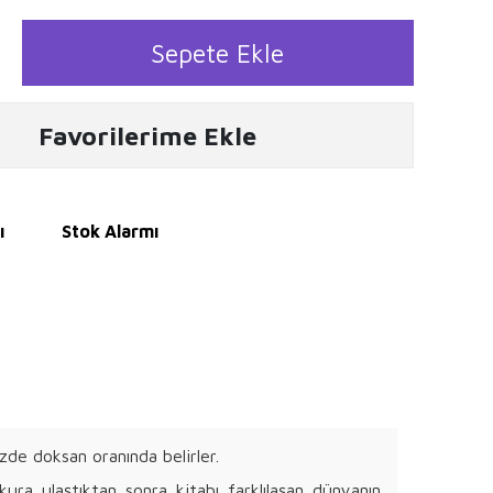
Sepete Ekle
Favorilerime Ekle
ı
Stok Alarmı
üzde doksan oranında belirler.
ura ulaştıktan sonra kitabı farklılaşan dünyanın