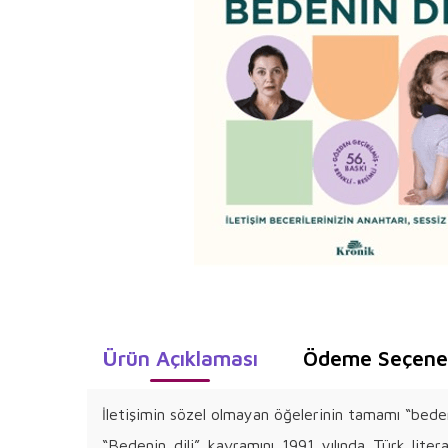
Ürün Açıklaması
Ödeme Seçenek
İletişimin sözel olmayan öğelerinin tamamı “bedeni
“Bedenin dili” kavramını 1991 yılında Türk lite