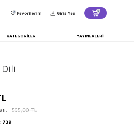
0
0
Favorilerim
Giriş Yap
KATEGORILER
YAYINEVLERI
Dili
L
595,00
TL
atı:
: 739