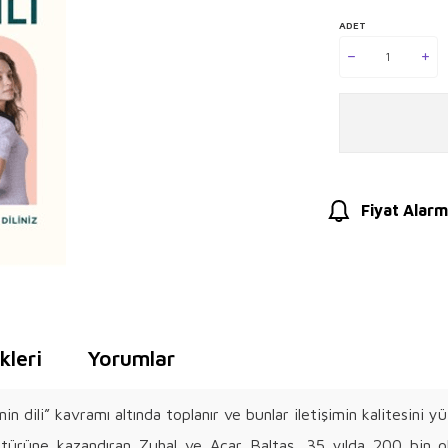
ADET
Fiyat Alarm
leri
Yorumlar
n dili” kavramı altında toplanır ve bunlar iletişimin kalitesini y
ratürüne kazandıran Zuhal ve Acar Baltaş, 35 yılda 200 bin ok