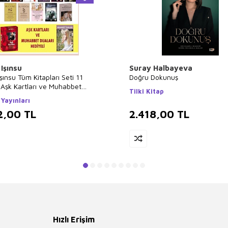
Işınsu
Suray Halbayeva
şınsu Tüm Kitapları Seti 11
Doğru Dokunuş
 Aşk Kartları ve Muhabbet
Tilki Kitap
 Hediyeli
Yayınları
2,00
TL
2.418,00
TL
Hızlı Erişim