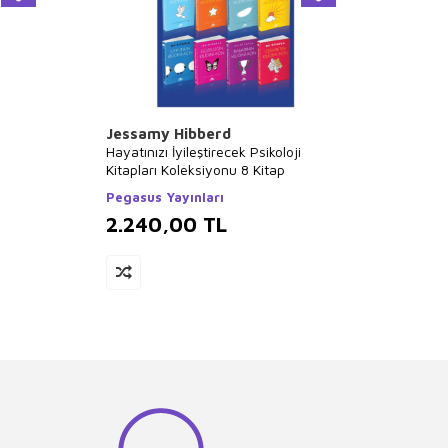
Jessamy Hibberd
Napol
Hayatınızı İyileştirecek Psikoloji
Salon Y
Kitapları Koleksiyonu 8 Kitap
Takım
Pegasus Yayınları
Salon 
2.240,00
TL
1.9