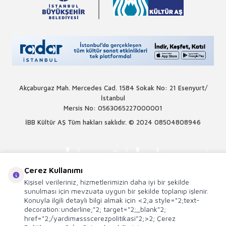
Akçaburgaz Mah. Mercedes Cad. 1584 Sokak No: 21 Esenyurt/
İstanbul
Mersis No: 0563065227000001
İBB Kültür AŞ Tüm hakları saklıdır. © 2024
08504808946
Çerez Kullanımı
Kişisel verileriniz, hizmetlerimizin daha iyi bir şekilde
sunulması için mevzuata uygun bir şekilde toplanıp işlenir.
Konuyla ilgili detaylı bilgi almak için <2;a style="2;text-
decoration:underline;"2; target="2;_blank"2;
href="2;/yardim#ssscerezpolitikasi"2;>2; Çerez