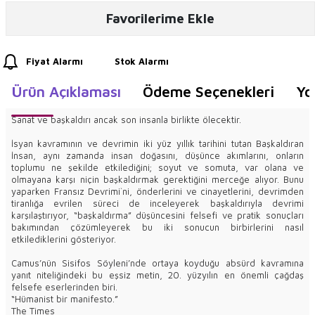
Favorilerime Ekle
Fiyat Alarmı
Stok Alarmı
Ürün Açıklaması
Ödeme Seçenekleri
Yo
Sanat ve başkaldırı ancak son insanla birlikte ölecektir.
İsyan kavramının ve devrimin iki yüz yıllık tarihini tutan Başkaldıran
İnsan, aynı zamanda insan doğasını, düşünce akımlarını, onların
toplumu ne şekilde etkilediğini; soyut ve somuta, var olana ve
olmayana karşı niçin başkaldırmak gerektiğini merceğe alıyor. Bunu
yaparken Fransız Devrimi`ni, önderlerini ve cinayetlerini, devrimden
tiranlığa evrilen süreci de inceleyerek başkaldırıyla devrimi
karşılaştırıyor, “başkaldırma” düşüncesini felsefi ve pratik sonuçları
bakımından çözümleyerek bu iki sonucun birbirlerini nasıl
etkilediklerini gösteriyor.
Camus’nün Sisifos Söyleni’nde ortaya koyduğu absürd kavramına
yanıt niteliğindeki bu eşsiz metin, 20. yüzyılın en önemli çağdaş
felsefe eserlerinden biri.
“Hümanist bir manifesto.”
The Times