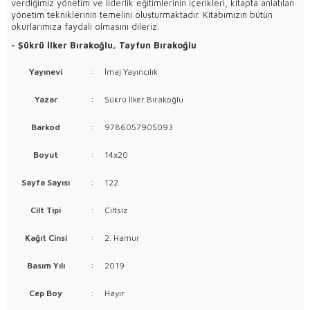
verdiğimiz yönetim ve liderlik eğitimlerinin içerikleri, kitapta anlatılan
yönetim tekniklerinin temelini oluşturmaktadır. Kitabımızın bütün
okurlarımıza faydalı olmasını dileriz.
- Şükrü İlker Bırakoğlu, Tayfun Bırakoğlu
Yayınevi
:
İmaj Yayıncılık
Yazar
:
Şükrü İlker Bırakoğlu
Barkod
:
9786057905093
Boyut
:
14x20
Sayfa Sayısı
:
122
Cilt Tipi
:
Ciltsiz
Kağıt Cinsi
:
2. Hamur
Basım Yılı
:
2019
Cep Boy
:
Hayır