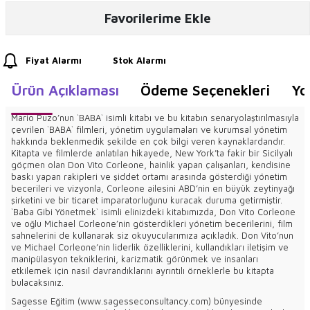
Favorilerime Ekle
Fiyat Alarmı
Stok Alarmı
Ürün Açıklaması
Ödeme Seçenekleri
Yo
Mario Puzo’nun `BABA` isimli kitabı ve bu kitabın senaryolaştırılmasıyla
çevrilen `BABA` filmleri, yönetim uygulamaları ve kurumsal yönetim
hakkında beklenmedik şekilde en çok bilgi veren kaynaklardandır.
Kitapta ve filmlerde anlatılan hikayede, New York’ta fakir bir Sicilyalı
göçmen olan Don Vito Corleone, hainlik yapan çalışanları, kendisine
baskı yapan rakipleri ve şiddet ortamı arasında gösterdiği yönetim
becerileri ve vizyonla, Corleone ailesini ABD’nin en büyük zeytinyağı
şirketini ve bir ticaret imparatorluğunu kuracak duruma getirmiştir.
`Baba Gibi Yönetmek` isimli elinizdeki kitabımızda, Don Vito Corleone
ve oğlu Michael Corleone’nin gösterdikleri yönetim becerilerini, film
sahnelerini de kullanarak siz okuyucularımıza açıkladık. Don Vito’nun
ve Michael Corleone’nin liderlik özelliklerini, kullandıkları iletişim ve
manipülasyon tekniklerini, karizmatik görünmek ve insanları
etkilemek için nasıl davrandıklarını ayrıntılı örneklerle bu kitapta
bulacaksınız.
Sagesse Eğitim (www.sagesseconsultancy.com) bünyesinde