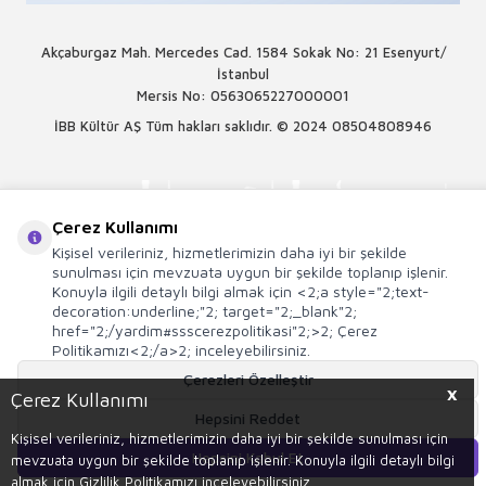
Akçaburgaz Mah. Mercedes Cad. 1584 Sokak No: 21 Esenyurt/
İstanbul
Mersis No: 0563065227000001
İBB Kültür AŞ Tüm hakları saklıdır. © 2024
08504808946
Çerez Kullanımı
Kişisel verileriniz, hizmetlerimizin daha iyi bir şekilde
sunulması için mevzuata uygun bir şekilde toplanıp işlenir.
Konuyla ilgili detaylı bilgi almak için <2;a style="2;text-
decoration:underline;"2; target="2;_blank"2;
href="2;/yardim#ssscerezpolitikasi"2;>2; Çerez
Politikamızı<2;/a>2; inceleyebilirsiniz.
Çerezleri Özelleştir
X
Çerez Kullanımı
Hepsini Reddet
T
-Soft
E-Ticaret
Sistemleriyle Hazırlanmıştır.
Kişisel verileriniz, hizmetlerimizin daha iyi bir şekilde sunulması için
Hepsini Kabul Et
mevzuata uygun bir şekilde toplanıp işlenir. Konuyla ilgili detaylı bilgi
Sepete Ekle
almak için Gizlilik Politikamızı inceleyebilirsiniz.