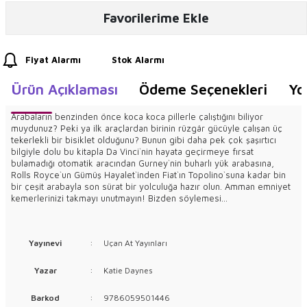
Favorilerime Ekle
Fiyat Alarmı
Stok Alarmı
Ürün Açıklaması
Ödeme Seçenekleri
Yo
Arabaların benzinden önce koca koca pillerle çalıştığını biliyor
muydunuz? Peki ya ilk araçlardan birinin rüzgâr gücüyle çalışan üç
tekerlekli bir bisiklet olduğunu? Bunun gibi daha pek çok şaşırtıcı
bilgiyle dolu bu kitapla Da Vinci`nin hayata geçirmeye fırsat
bulamadığı otomatik aracından Gurney`nin buharlı yük arabasına,
Rolls Royce`un Gümüş Hayalet`inden Fiat`ın Topolino`suna kadar bin
bir çeşit arabayla son sürat bir yolculuğa hazır olun. Amman emniyet
kemerlerinizi takmayı unutmayın! Bizden söylemesi...
Yayınevi
:
Uçan At Yayınları
Yazar
:
Katie Daynes
Barkod
:
9786059501446