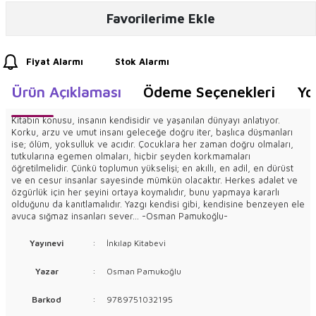
Favorilerime Ekle
Fiyat Alarmı
Stok Alarmı
Ürün Açıklaması
Ödeme Seçenekleri
Yo
Kitabın konusu, insanın kendisidir ve yaşanılan dünyayı anlatıyor.
Korku, arzu ve umut insanı geleceğe doğru iter, başlıca düşmanları
ise; ölüm, yoksulluk ve acıdır. Çocuklara her zaman doğru olmaları,
tutkularına egemen olmaları, hiçbir şeyden korkmamaları
öğretilmelidir. Çünkü toplumun yükselişi; en akıllı, en adil, en dürüst
ve en cesur insanlar sayesinde mümkün olacaktır. Herkes adalet ve
özgürlük için her şeyini ortaya koymalıdır, bunu yapmaya kararlı
olduğunu da kanıtlamalıdır. Yazgı kendisi gibi, kendisine benzeyen ele
avuca sığmaz insanları sever... -Osman Pamukoğlu-
Yayınevi
:
İnkılap Kitabevi
Yazar
:
Osman Pamukoğlu
Barkod
:
9789751032195