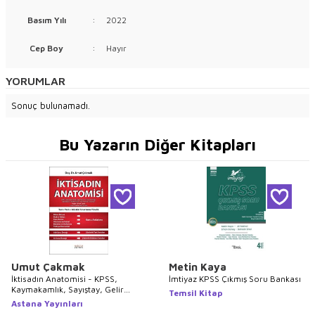
Basım Yılı
:
2022
Cep Boy
:
Hayır
YORUMLAR
Sonuç bulunamadı.
Bu Yazarın Diğer Kitapları
Umut Çakmak
Metin Kaya
İktisadın Anatomisi - KPSS,
İmtiyaz KPSS Çıkmış Soru Bankası
Kaymakamlık, Sayıştay, Gelir
Temsil Kitap
Uzmanlığı, Bankaların Müfettişlik
Astana Yayınları
ve Uzmanlık Sınavları Başta