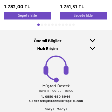
Olmak Üzere Tüm Sınavlar İçin
İktisat
1.782,00
TL
1.751,31
TL
Sepete Ekle
Sepete Ekle
Önemli Bilgiler
Hızlı Erişim
Müşteri Destek
Haftaiçi : 09:00 - 18:00
0850 480 8946
destek@istanbulkitapcisi.com
Sosyal Medya