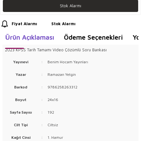
Stok Alarmı
Fiyat Alarmı
Stok Alarmı
Ürün Açıklaması
Ödeme Seçenekleri
Yo
2023 KPSS Tarih Tamamı Video Çözümlü Soru Bankası
Yayınevi
:
Benim Hocam Yayınları
Yazar
:
Ramazan Yetgin
Barkod
:
9786258263312
Boyut
:
24x16
Sayfa Sayısı
:
192
Cilt Tipi
:
Ciltsiz
Kağıt Cinsi
:
1. Hamur