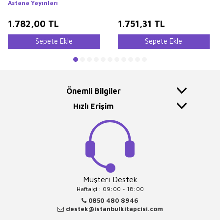
Uzmanlığı, Bankaların Müfettişlik
Astana Yayınları
ve Uzmanlık Sınavları Başta
Olmak Üzere Tüm Sınavlar İçin
İktisat
1.782,00
TL
1.751,31
TL
Sepete Ekle
Sepete Ekle
Önemli Bilgiler
Hızlı Erişim
Müşteri Destek
Haftaiçi : 09:00 - 18:00
0850 480 8946
destek@istanbulkitapcisi.com