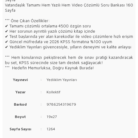
Vatandaşlık Tamamı Hem Yazılı Hem Video Çözümlü Soru Bankası 160
Sayfa
*** Öne Çıkan Özellikler:
✔ Tamamı çözümlü ortalama 4500 özgün soru
✔ Her sorunun ayrıntılı yazılı çözümü kitap içinde
✔ Test başlarında yer alan karekodlar ile video çözümlere hızlı erişim
✔ Güncel müfredata ve 2026 KPSS formatına %100 uyum
✔ Yediiklim Yayınları güvencesiyle, yılların deneyimi ve kalite anlayışı
*** Hem konularınızı pekiştirecek hem de sınav pratiği kazandıracak
bu set, KPSS sürecinde size tam destek sağlayacak!
*** Hedefin Memurluksa, Doğru Kaynak Burada!
Yayınevi
:
Yediiklim Yayınları
Yazar
:
Kollektif
Barkod
:
9786254319679
Boyut
:
19x27
Sayfa Sayısı
:
1264