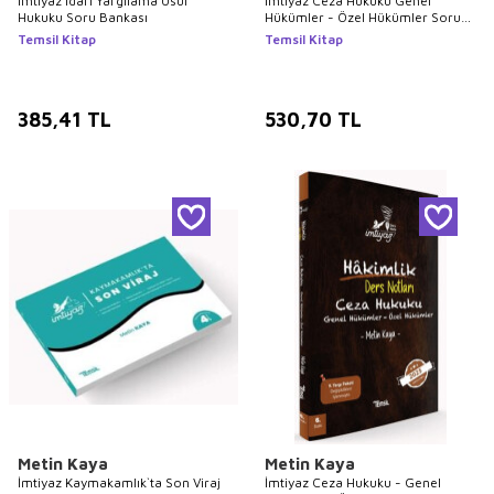
İmtiyaz İdari Yargılama Usul
İmtiyaz Ceza Hukuku Genel
Hukuku Soru Bankası
Hükümler - Özel Hükümler Soru
Bankası
Temsil Kitap
Temsil Kitap
385,41
TL
530,70
TL
Metin Kaya
Metin Kaya
İmtiyaz Kaymakamlık`ta Son Viraj
İmtiyaz Ceza Hukuku - Genel