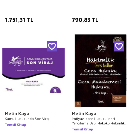
1.751,31
TL
790,83
TL
Metin Kaya
Metin Kaya
Kamu Hukukunda Son Viraj
İmtiyaz İdare Hukuku İdari
Yargılama Usul Hukuku Hakimlik
Temsil Kitap
Ders Notları
Temsil Kitap