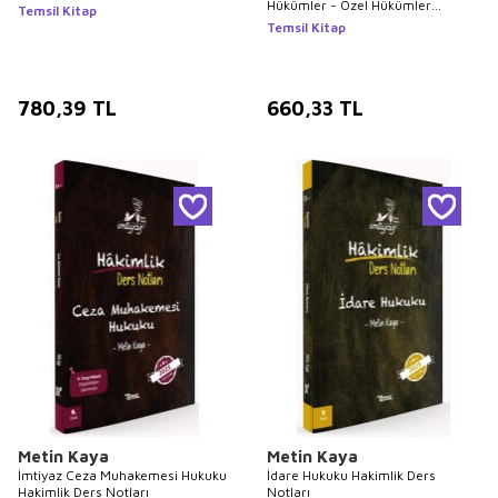
Hükümler - Özel Hükümler
Temsil Kitap
Hakimlik Ders Notları
Temsil Kitap
780,39
TL
660,33
TL
Metin Kaya
Metin Kaya
İmtiyaz Ceza Muhakemesi Hukuku
İdare Hukuku Hakimlik Ders
Hakimlik Ders Notları
Notları