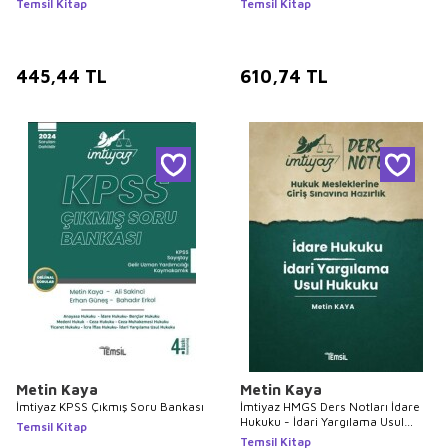
Temsil Kitap
Temsil Kitap
445,44
TL
610,74
TL
Metin Kaya
Metin Kaya
İmtiyaz KPSS Çıkmış Soru Bankası
İmtiyaz HMGS Ders Notları İdare
Hukuku - İdari Yargılama Usul
Temsil Kitap
Hukuku Ders Notu
Temsil Kitap