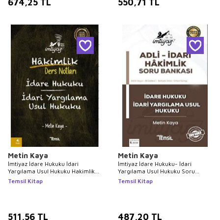
674,25
TL
550,71
TL
Metin Kaya
Metin Kaya
İmtiyaz İdare Hukuku İdari
İmtiyaz İdare Hukuku- İdari
Yargılama Usul Hukuku Hakimlik
Yargılama Usul Hukuku Soru
Ders Notları
Bankası
Temsil Kitap
Temsil Kitap
511,56
TL
487,20
TL