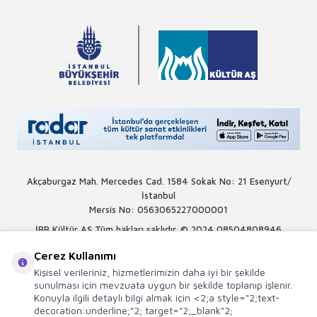
Akçaburgaz Mah. Mercedes Cad. 1584 Sokak No: 21 Esenyurt/
İstanbul
Mersis No: 0563065227000001
İBB Kültür AŞ Tüm hakları saklıdır. © 2024
08504808946
Çerez Kullanımı
Kişisel verileriniz, hizmetlerimizin daha iyi bir şekilde
sunulması için mevzuata uygun bir şekilde toplanıp işlenir.
Konuyla ilgili detaylı bilgi almak için <2;a style="2;text-
decoration:underline;"2; target="2;_blank"2;