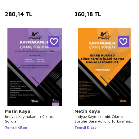
280,14
TL
360,18
TL
Metin Kaya
Metin Kaya
İmtiyaz Kaymakamlık Çıkmış
İmtiyaz Kaymakamlık Çıkmış
Sorular
Sorular Dare Hukuku Türkiye’nin
İdari Yapısı Mahalli İdareler
Temsil Kitap
Temsil Kitap