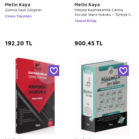
Metin Kaya
Metin Kaya
Gümüş Saçlı Gölgeler
İmtiyaz Kaymakamlık Çıkmış
Sorular İdare Hukuku – Türkiye’nin
Cinius Yayınları
İdari Yapısı – Mahalli İdareler
Temsil Kitap
192,20
TL
900,45
TL