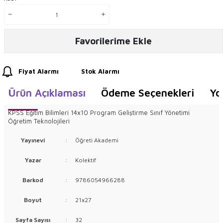
Favorilerime Ekle
Fiyat Alarmı
Stok Alarmı
Ürün Açıklaması
Ödeme Seçenekleri
Yo
KPSS Eğitim Bilimleri 14x10 Program Geliştirme Sınıf Yönetimi
Öğretim Teknolojileri
Yayınevi
:
Öğreti Akademi
Yazar
:
Kolektif
Barkod
:
9786054966288
Boyut
:
21x27
Sayfa Sayısı
:
32