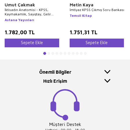
Umut Çakmak
Metin Kaya
İktisadın Anatomisi - KPSS,
İmtiyaz KPSS Çıkmış Soru Bankası
Kaymakamlık, Sayıştay, Gelir
Temsil Kitap
Uzmanlığı, Bankaların Müfettişlik
Astana Yayınları
ve Uzmanlık Sınavları Başta
Olmak Üzere Tüm Sınavlar İçin
İktisat
1.782,00
TL
1.751,31
TL
Sepete Ekle
Sepete Ekle
Önemli Bilgiler
Hızlı Erişim
Müşteri Destek
Haftaiçi : 09:00 - 18:00