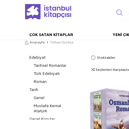
ÇOK SATAN KITAPLAR
YENI ÇI
Anasayfa
Yılmaz Gürbüz
Edebiyat
Stoktakiler
Tarihsel Romanlar
Seçilenleri Karşılaştı
Türk Edebiyatı
Roman
Tarih
Genel
Mustafa Kemal
Atatürk
Genel Konular
Genel