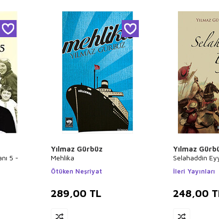
Yılmaz Gürbüz
Yılmaz Gürb
nı 5 -
Mehlika
Selahaddin Ey
Ötüken Neşriyat
İleri Yayınları
289,00
TL
248,00
T