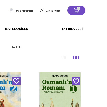
0
0
Favorilerim
Giriş Yap
KATEGORILER
YAYINEVLERI
En Eski