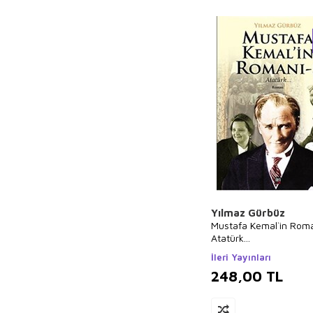
Emilie Beaumont
Mustafa Tatcı
Ahmet Cemal
Ruhi
Emile Durkheim
Anna Sewell
Okay Tiryakioğlu
Sun Tzu
Mustafa Necati
Bursalı
Burhan Cahit
Yılmaz Gürbüz
Morkaya
Mustafa Kemal`in Roma
Atatürk...
Behiç Ak
İleri Yayınları
Ceren Melek
248,00
TL
Mustafa Cankurt
Rabia Karzan