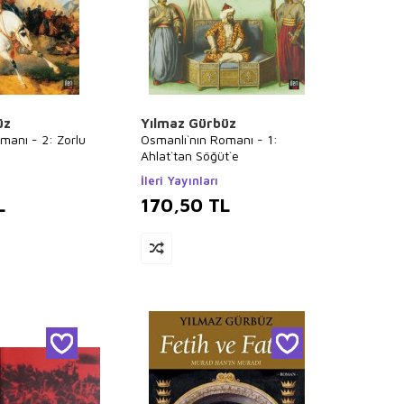
üz
Yılmaz Gürbüz
manı - 2: Zorlu
Osmanlı`nın Romanı - 1:
Ahlat`tan Söğüt`e
İleri Yayınları
L
170,50
TL