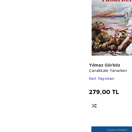
Hasan El-Benna
İhsan Süreyya
Sırma
Merve Gülcemal
Seyyid Ebu`l-A`la
el-Mevdudi
Hidayet Karakuş
Charles Darwin
İlker Parasız
Yılmaz Gürbüz
Çanakkale Yanarken
Mehmet Akif
Ersoy
İleri Yayınları
Ahmet Kabaklı
279,00
TL
Thomas More
Charles Perrault
Vehbi Vakkasoğlu
Bram Stoker
Andrew Lang