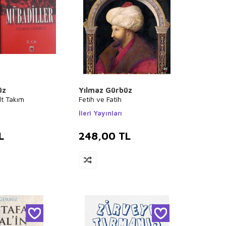
üz
Yılmaz Gürbüz
lt Takım
Fetih ve Fatih
İleri Yayınları
L
248,00
TL