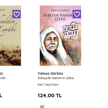
üz
Yılmaz Gürbüz
yübi
Zübeyde Hanım`ın Çilesi
İleri Yayınları
L
124,00
TL