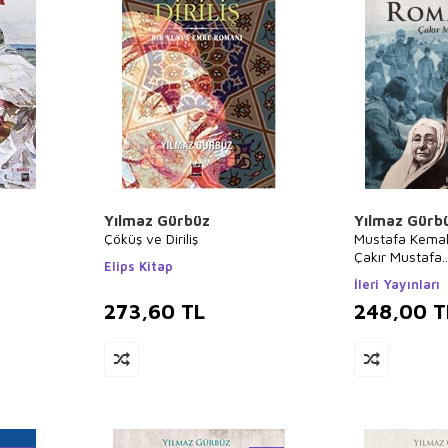
Yılmaz Gürbüz
Yılmaz Gürb
Çöküş ve Diriliş
Mustafa Kemal
Çakır Mustafa..
Elips Kitap
İleri Yayınları
273,60
TL
248,00
T