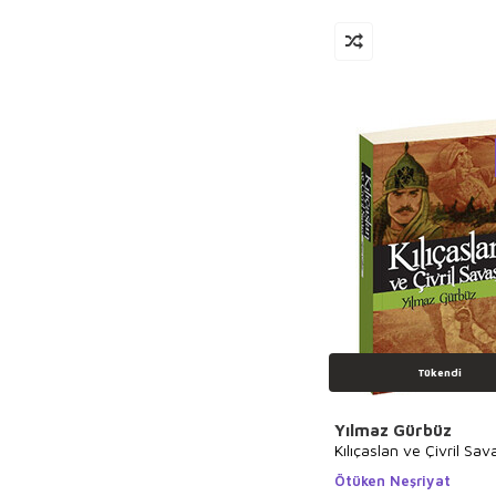
Montaigne
Mehmet Güler
Erdoğan
Oğultekin
Ursula K. Le Guin
Emily Bronte
Asım Uysal
Zehra Aygül
Ahmet Haşim
Ahmet Cemil
Akıncı
Jose Saramago
Jules Payot
Tükendi
Hasan Tahsin
Feyizli
Yılmaz Gürbüz
Kılıçaslan ve Çivril Sav
Orhan Türkdoğan
Ötüken Neşriyat
Zac Gorman