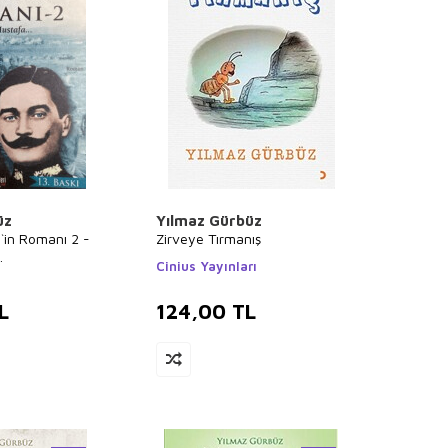
üz
Yılmaz Gürbüz
`in Romanı 2 -
Zirveye Tırmanış
.
Cinius Yayınları
L
124,00
TL