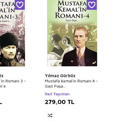
üz
Yılmaz Gürbüz
`in Romanı 3 -
Mustafa Kemal`in Romanı 4 -
ir`e
Gazi Paşa...
İleri Yayınları
L
279,00
TL