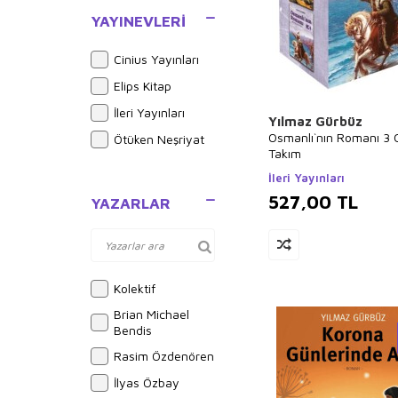
Çocuk Kitapları
YAYINEVLERI
Roman-Öykü
Cinius Yayınları
Masallar
Elips Kitap
İleri Yayınları
Yılmaz Gürbüz
Osmanlı`nın Romanı 3 C
Ötüken Neşriyat
Takım
İleri Yayınları
527,00
TL
YAZARLAR
Kolektif
Brian Michael
Bendis
Rasim Özdenören
İlyas Özbay