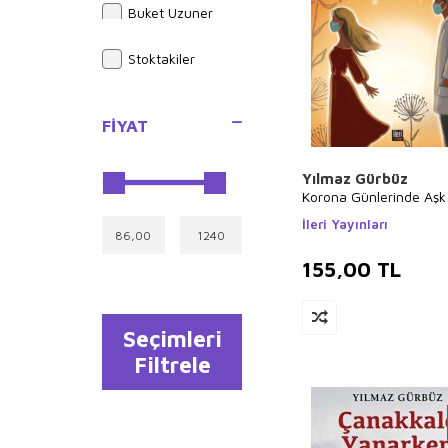
Buket Uzuner
Elif Akardaş
Stoktakiler
Yusuf Akçura
İlyas Güneş
FIYAT
Ebubekir Subaşı
Halil İnalcık
Yılmaz Gürbüz
Sue Graves
Korona Günlerinde Aşk
Alphonse Daudet
İleri Yayınları
Ali Şeriati
155,00
TL
Joseph Midthun
Ayşe Kulin
Seçimleri
Yener Özen
Filtrele
Özdemir İnce
Guy de
Maupassant