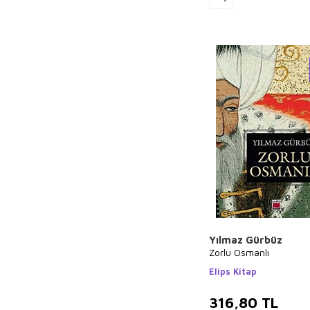
Hayreddin
Karaman
Erika Bartos
Sara Gürbüz
Özeren
Christine Beigel
Hanzade Servi
Fakir Baykurt
Terry Pratchett
Hasan Kallimci
Muallim Naci
Kemal Tahir
Umberto Eco
Yılmaz Gürbüz
Zorlu Osmanlı
Bilgenur Çorlu
Elips Kitap
Beyza Alkoç
316,80
TL
Michel de