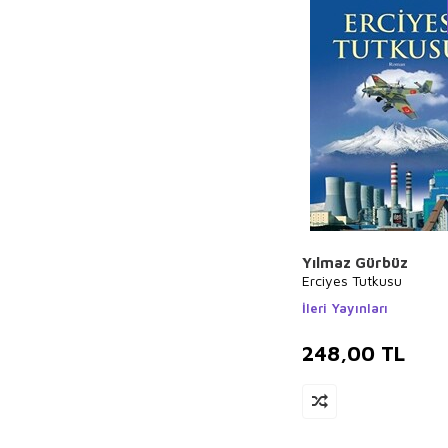
Falih Rıfkı Atay
Sinan Yağmur
Yusuf Tavaslı
Hüseyin Nihal
Atsız
Pierre Loti
Felicity Brooks
Ali Haydar Haksal
Sami Sönmez
Yılmaz Gürbüz
Hajime İsayama
Erciyes Tutkusu
Nedim Gürsel
İleri Yayınları
Aslıhan Cengiz
248,00
TL
Nilgün Cevher
Kalburan
Masaşi Kişimoto
Eda Bayrak