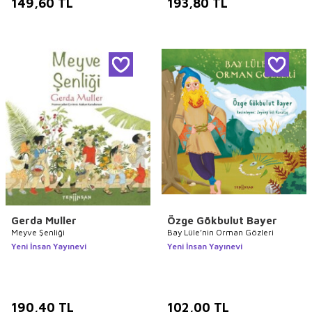
149,60
TL
193,80
TL
Gerda Muller
Özge Gökbulut Bayer
Meyve Şenliği
Bay Lüle’nin Orman Gözleri
Yeni İnsan Yayınevi
Yeni İnsan Yayınevi
190,40
TL
102,00
TL