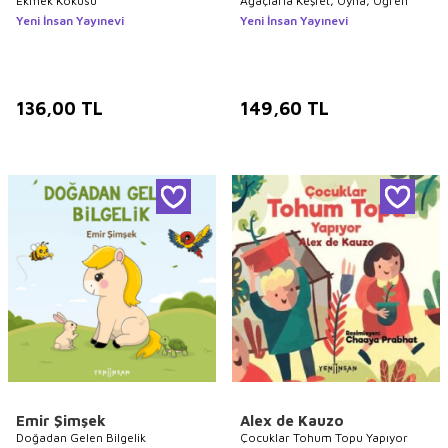
Ekmek Kokusu
Ağaçlarla Keşfet, Oyna, Öğren
Yeni İnsan Yayınevi
Yeni İnsan Yayınevi
136,00
TL
149,60
TL
Emir Şimşek
Alex de Kauzo
Doğadan Gelen Bilgelik
Çocuklar Tohum Topu Yapıyor