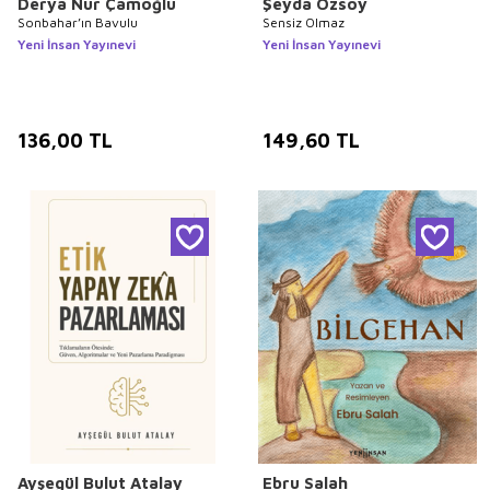
Derya Nur Çamoğlu
Şeyda Özsoy
Sonbahar’ın Bavulu
Sensiz Olmaz
Yeni İnsan Yayınevi
Yeni İnsan Yayınevi
136,00
TL
149,60
TL
Ayşegül Bulut Atalay
Ebru Salah