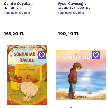
Cemile Özyakan
Aysel Çavuşoğlu
Harflerin Gizi
Çoban Ali ve Robot Robi
Yeni İnsan Yayınevi
Yeni İnsan Yayınevi
163,20
TL
190,40
TL