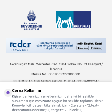
Akçaburgaz Mah. Mercedes Cad. 1584 Sokak No: 21 Esenyurt/
İstanbul
Mersis No: 0563065227000001
İBB Kültür AŞ Tüm hakları saklıdır. © 2024
08504808946
Çerez Kullanımı
Kişisel verileriniz, hizmetlerimizin daha iyi bir şekilde
sunulması için mevzuata uygun bir şekilde toplanıp işlenir.
Konuyla ilgili detaylı bilgi almak için <2;a style="2;text-
decoration:underline;"2; target="2;_blank"2;