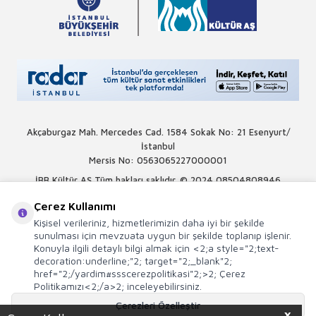
Akçaburgaz Mah. Mercedes Cad. 1584 Sokak No: 21 Esenyurt/
İstanbul
Mersis No: 0563065227000001
İBB Kültür AŞ Tüm hakları saklıdır. © 2024
08504808946
Çerez Kullanımı
Kişisel verileriniz, hizmetlerimizin daha iyi bir şekilde
sunulması için mevzuata uygun bir şekilde toplanıp işlenir.
Konuyla ilgili detaylı bilgi almak için <2;a style="2;text-
decoration:underline;"2; target="2;_blank"2;
href="2;/yardim#ssscerezpolitikasi"2;>2; Çerez
Politikamızı<2;/a>2; inceleyebilirsiniz.
Çerezleri Özelleştir
X