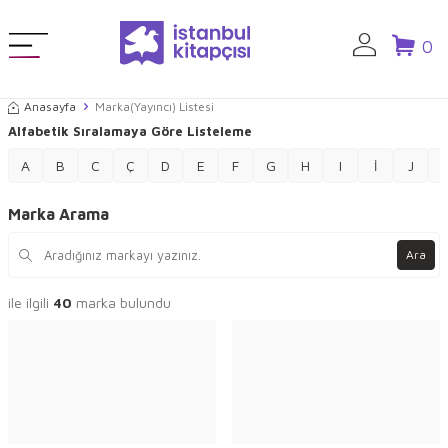
0
Anasayfa
Marka(Yayıncı) Listesi
Alfabetik Sıralamaya Göre Listeleme
A
B
C
Ç
D
E
F
G
H
I
İ
J
Marka Arama
Ara
ile ilgili
40
marka bulundu