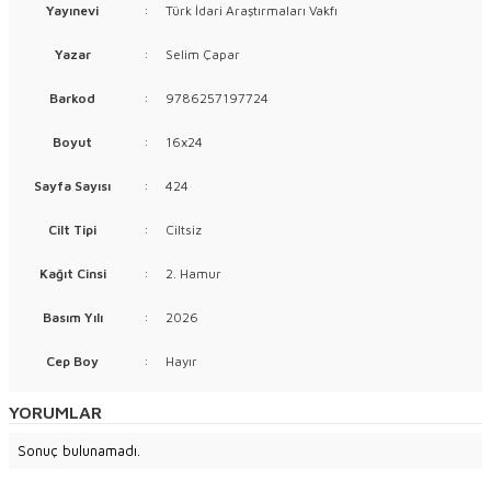
Yayınevi
:
Türk İdari Araştırmaları Vakfı
Yazar
:
Selim Çapar
Barkod
:
9786257197724
Boyut
:
16x24
Sayfa Sayısı
:
424
Cilt Tipi
:
Ciltsiz
Kağıt Cinsi
:
2. Hamur
Basım Yılı
:
2026
Cep Boy
:
Hayır
YORUMLAR
Sonuç bulunamadı.