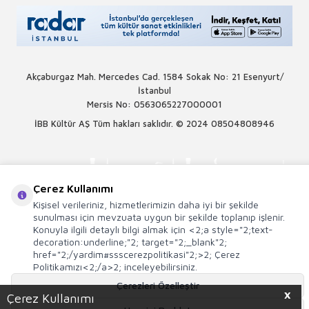
Akçaburgaz Mah. Mercedes Cad. 1584 Sokak No: 21 Esenyurt/
İstanbul
Mersis No: 0563065227000001
İBB Kültür AŞ Tüm hakları saklıdır. © 2024
08504808946
Çerez Kullanımı
Kişisel verileriniz, hizmetlerimizin daha iyi bir şekilde
sunulması için mevzuata uygun bir şekilde toplanıp işlenir.
Konuyla ilgili detaylı bilgi almak için <2;a style="2;text-
decoration:underline;"2; target="2;_blank"2;
href="2;/yardim#ssscerezpolitikasi"2;>2; Çerez
Politikamızı<2;/a>2; inceleyebilirsiniz.
Çerezleri Özelleştir
X
Çerez Kullanımı