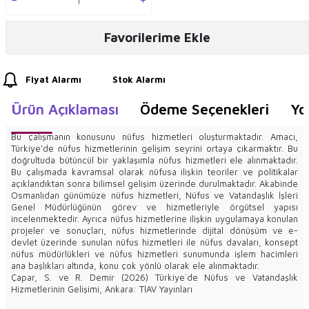
Favorilerime Ekle
Fiyat Alarmı
Stok Alarmı
Ürün Açıklaması
Ödeme Seçenekleri
Yo
Bu çalışmanın konusunu nüfus hizmetleri oluşturmaktadır. Amacı,
Türkiye’de nüfus hizmetlerinin gelişim seyrini ortaya çıkarmaktır. Bu
doğrultuda bütüncül bir yaklaşımla nüfus hizmetleri ele alınmaktadır.
Bu çalışmada kavramsal olarak nüfusa ilişkin teoriler ve politikalar
açıklandıktan sonra bilimsel gelişim üzerinde durulmaktadır. Akabinde
Osmanlıdan günümüze nüfus hizmetleri, Nüfus ve Vatandaşlık İşleri
Genel Müdürlüğünün görev ve hizmetleriyle örgütsel yapısı
incelenmektedir. Ayrıca nüfus hizmetlerine ilişkin uygulamaya konulan
projeler ve sonuçları, nüfus hizmetlerinde dijital dönüşüm ve e-
devlet üzerinde sunulan nüfus hizmetleri ile nüfus davaları, konsept
nüfus müdürlükleri ve nüfus hizmetleri sunumunda işlem hacimleri
ana başlıkları altında, konu çok yönlü olarak ele alınmaktadır.
Çapar, S. ve R. Demir (2026) Türkiye`de Nüfus ve Vatandaşlık
Hizmetlerinin Gelişimi, Ankara: TİAV Yayınları