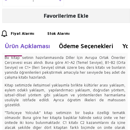
Favorilerime Ekle
Fiyat Alarmı
Stok Alarmı
Ürün Açıklaması
Ödeme Seçenekleri
Yo
Bu kitap setinin hazırlanmasında Diller İçin Avrupa Ortak Öneriler
Çerçevesi esas alındı. Buna göre A1-A2 (Temel Seviye), B1-B2 (Orta
Seviye) ve C1+ (İleri Seviye) olmak üzere beş ders kitabı ve bunların
yanında öğrenilenleri pekiştirmek amacıyla her seviyede beş adet de
çalışma kitabı hazırlandı.
Kitap setimizde iletişimsel yaklaşımla birlikte kültürler arası yaklaşım,
eylem odaklı yaklaşım, yapılandırmacı yaklaşım, doğrudan yöntem,
işitsel-dilsel yöntem gibi yaklaşım ve yöntemlerden harmanlama
usulüyle istifade edildi. Ayrıca öğretim ilkeleri de mahsusen
gözetildi.
“Türkçeye Yolculuk” kitap setimizin bir başka özelliği tematik
olmasıdır. Buna göre her kitapta başlıklar hâlinde sekiz ünite ve her
ünitede iki konu bulunmaktadır. C1 kitabı C2 kazanımlarını da içine
alacak şekilde diğer dört kitaptan farklı biçimde on ünite olarak