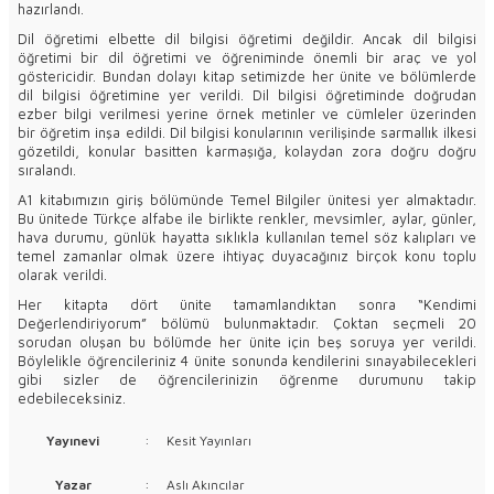
hazırlandı.
Dil öğretimi elbette dil bilgisi öğretimi değildir. Ancak dil bilgisi
öğretimi bir dil öğretimi ve öğreniminde önemli bir araç ve yol
göstericidir. Bundan dolayı kitap setimizde her ünite ve bölümlerde
dil bilgisi öğretimine yer verildi. Dil bilgisi öğretiminde doğrudan
ezber bilgi verilmesi yerine örnek metinler ve cümleler üzerinden
bir öğretim inşa edildi. Dil bilgisi konularının verilişinde sarmallık ilkesi
gözetildi, konular basitten karmaşığa, kolaydan zora doğru doğru
sıralandı.
A1 kitabımızın giriş bölümünde Temel Bilgiler ünitesi yer almaktadır.
Bu ünitede Türkçe alfabe ile birlikte renkler, mevsimler, aylar, günler,
hava durumu, günlük hayatta sıklıkla kullanılan temel söz kalıpları ve
temel zamanlar olmak üzere ihtiyaç duyacağınız birçok konu toplu
olarak verildi.
Her kitapta dört ünite tamamlandıktan sonra “Kendimi
Değerlendiriyorum” bölümü bulunmaktadır. Çoktan seçmeli 20
sorudan oluşan bu bölümde her ünite için beş soruya yer verildi.
Böylelikle öğrencileriniz 4 ünite sonunda kendilerini sınayabilecekleri
gibi sizler de öğrencilerinizin öğrenme durumunu takip
edebileceksiniz.
Yayınevi
:
Kesit Yayınları
Yazar
:
Aslı Akıncılar