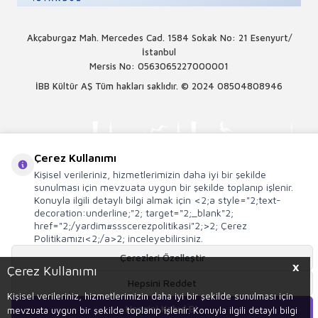
Akçaburgaz Mah. Mercedes Cad. 1584 Sokak No: 21 Esenyurt/
İstanbul
Mersis No: 0563065227000001
İBB Kültür AŞ Tüm hakları saklıdır. © 2024
08504808946
Çerez Kullanımı
Kişisel verileriniz, hizmetlerimizin daha iyi bir şekilde
sunulması için mevzuata uygun bir şekilde toplanıp işlenir.
Konuyla ilgili detaylı bilgi almak için <2;a style="2;text-
decoration:underline;"2; target="2;_blank"2;
href="2;/yardim#ssscerezpolitikasi"2;>2; Çerez
Politikamızı<2;/a>2; inceleyebilirsiniz.
Çerezleri Özelleştir
X
Çerez Kullanımı
T
-Soft
E-Ticaret
Sistemleriyle Hazırlanmıştır.
Hepsini Reddet
Kişisel verileriniz, hizmetlerimizin daha iyi bir şekilde sunulması için
Hepsini Kabul Et
mevzuata uygun bir şekilde toplanıp işlenir. Konuyla ilgili detaylı bilgi
Sepete Ekle