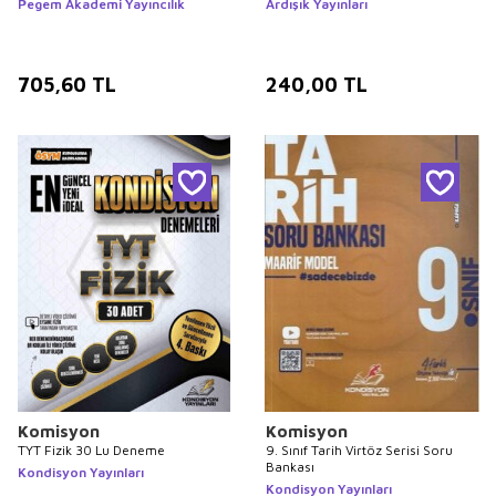
Pegem Akademi Yayıncılık
Ardışık Yayınları
705,60
TL
240,00
TL
Komisyon
Komisyon
TYT Fizik 30 Lu Deneme
9. Sınıf Tarih Virtöz Serisi Soru
Bankası
Kondisyon Yayınları
Kondisyon Yayınları