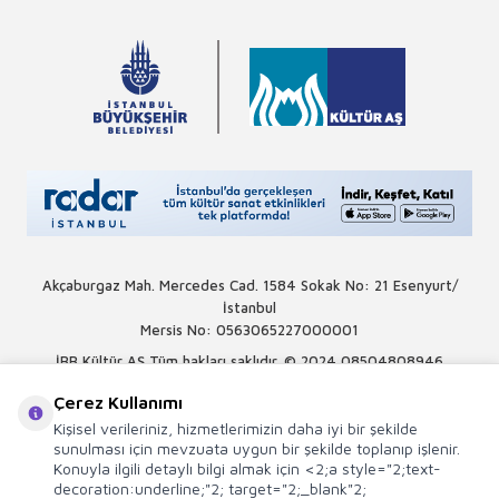
Akçaburgaz Mah. Mercedes Cad. 1584 Sokak No: 21 Esenyurt/
İstanbul
Mersis No: 0563065227000001
İBB Kültür AŞ Tüm hakları saklıdır. © 2024
08504808946
Çerez Kullanımı
Kişisel verileriniz, hizmetlerimizin daha iyi bir şekilde
sunulması için mevzuata uygun bir şekilde toplanıp işlenir.
Konuyla ilgili detaylı bilgi almak için <2;a style="2;text-
decoration:underline;"2; target="2;_blank"2;