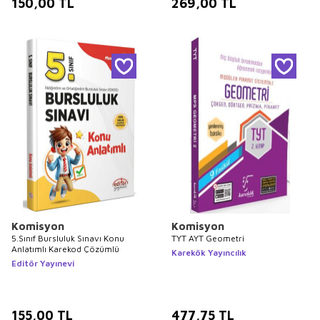
150,00
TL
269,00
TL
Komisyon
Komisyon
5.Sınıf Bursluluk Sınavı Konu
TYT AYT Geometri
Anlatımlı Karekod Çözümlü
Karekök Yayıncılık
Editör Yayınevi
155,00
TL
477,75
TL