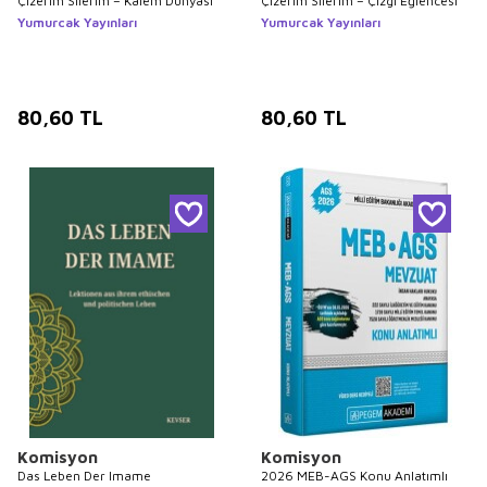
Çizerim Silerim – Kalem Dünyası
Çizerim Silerim – Çizgi Eğlencesi
Yumurcak Yayınları
Yumurcak Yayınları
80,60
TL
80,60
TL
Komisyon
Komisyon
Das Leben Der Imame
2026 MEB-AGS Konu Anlatımlı