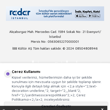
Akçaburgaz Mah. Mercedes Cad. 1584 Sokak No: 21 Esenyurt/
İstanbul
Mersis No: 0563065227000001
İBB Kültür AŞ Tüm hakları saklıdır. © 2024
08504808946
Çerez Kullanımı
Kişisel verileriniz, hizmetlerimizin daha iyi bir şekilde
sunulması için mevzuata uygun bir şekilde toplanıp işlenir.
Konuyla ilgili detaylı bilgi almak için <2;a style="2;text-
decoration:underline;"2; target="2;_blank"2;
href="2;/yardim#ssscerezpolitikasi"2;>2; Çerez
Politikamızı<2;/a>2; inceleyebilirsiniz.
Çerezleri Özelleştir
X