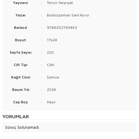
Yayınevi
:
Tenvir Neşriyat
Yazar
:
Bediüzzaman Said Nursi
Barkod
:
9786052190463
Boyut
:
17x24
Sayfa Sayısı
:
220
Cilt Tipi
:
Ciltli
Kağıt Cinsi
:
Şamua
Basım Yılı
:
2024
Cep Boy
:
Hayır
YORUMLAR
Sonuç bulunamadı.