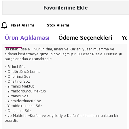
Favorilerime Ekle
Fiyat Alarmı
Stok Alarmı
Ürün Açıklaması
Ödeme Seçenekleri
Yo
Bu kitab Risale-i Nur’un dini, imani ve Kur’anî yüzer muamma ve
sırlarını keşfetmeye güzel bir yol açmıştır. Bu eser Risale-i Nur’un şu
parçalarından oluşmaktadır:
- Birinci Söz
- Ondördüncü Lem’a
- Onbirinci Söz
- Onaltıncı Söz
- Yirminci Mektub
- Yirmidördüncü Mektub
- Yirminci Söz
- Yiemidördüncü Söz
- Yirmidokuzuncu Söz
- Otuzuncu Söz
- ve Maidetü’l-Kur’an ve zeyilleriyle Kur’an’ın tılsımlarını anlatan bir
eserdir.